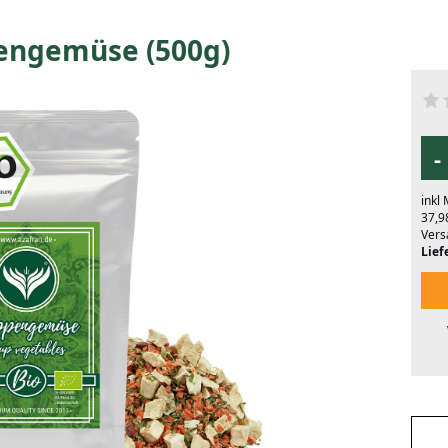
engemüse (500g)
-
inkl
37,9
Vers
Liefe