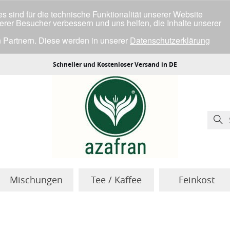
 sind für die technische Funktionalität unserer Website
serer Besucher verbessern und uns helfen, die Inhalte unserer
 Partnern. Diese werden in unserer
Datenschutzerklärung
ller Cookies einverstanden bist.
Schneller und Kostenloser Versand in DE
Mischungen
Tee / Kaffee
Feinkost