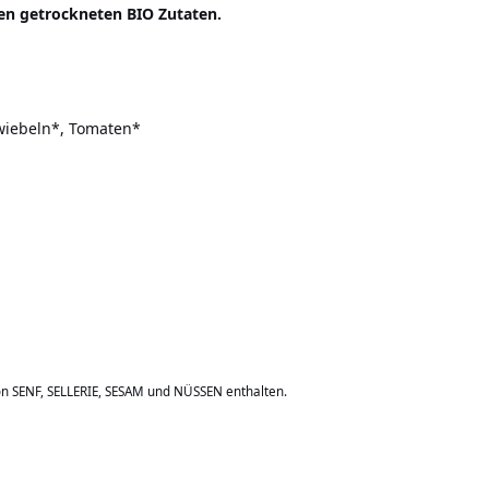
en getrockneten BIO Zutaten.
Zwiebeln*, Tomaten*
on SENF, SELLERIE, SESAM und NÜSSEN enthalten.