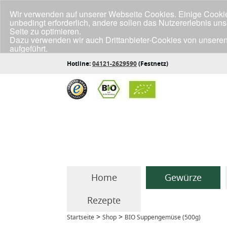
Wir verwenden auf unserer Webseite Cookies. Einige Cookies
unbedingt erforderlich, andere sollen das Nutzererlebnis un
Seite zu optimieren.
Dazu verwenden wir auch Drittanbieter-Cookies von unseren
aufgeführt.
Klicke unten auf "Annehmen", wenn du mit der Verwendung a
Hotline:
04121-2629590
(Festnetz)
Home
Gewürze
Rezepte
>
>
Startseite
Shop
BIO Suppengemüse (500g)