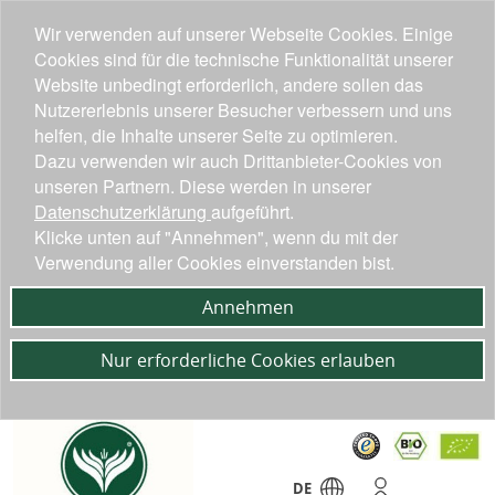
Wir verwenden auf unserer Webseite Cookies. Einige
Cookies sind für die technische Funktionalität unserer
Website unbedingt erforderlich, andere sollen das
Nutzererlebnis unserer Besucher verbessern und uns
helfen, die Inhalte unserer Seite zu optimieren.
Dazu verwenden wir auch Drittanbieter-Cookies von
unseren Partnern. Diese werden in unserer
Datenschutzerklärung
aufgeführt.
Klicke unten auf "Annehmen", wenn du mit der
Verwendung aller Cookies einverstanden bist.
Annehmen
Nur erforderliche Cookies erlauben
DE