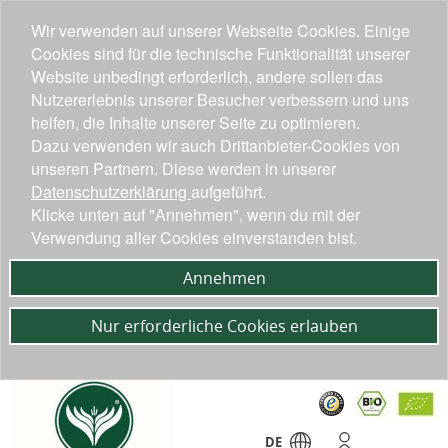
Wir verwenden auf unserer Webseite Cookies. Einige
Cookies sind für die technische Funktionalität unserer
Website unbedingt erforderlich, andere sollen das
Nutzererlebnis unserer Besucher verbessern und uns
helfen, die Inhalte unserer Seite zu optimieren.
Dazu verwenden wir auch Drittanbieter-Cookies von
unseren Partnern. Diese werden in unserer
Datenschutzerklärung
aufgeführt.
Klicke unten auf "Annehmen", wenn du mit der
Verwendung aller Cookies einverstanden bist.
Annehmen
Nur erforderliche Cookies erlauben
DE