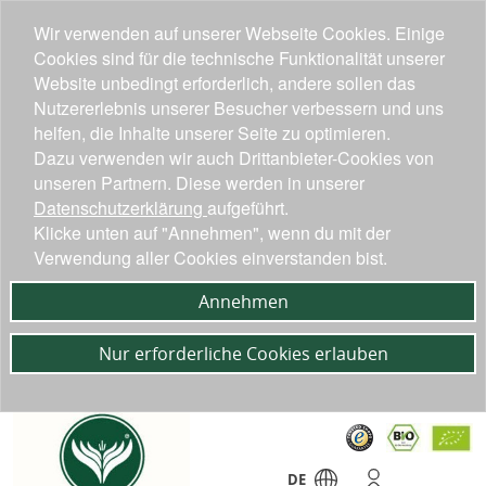
Wir verwenden auf unserer Webseite Cookies. Einige
Cookies sind für die technische Funktionalität unserer
Website unbedingt erforderlich, andere sollen das
Nutzererlebnis unserer Besucher verbessern und uns
helfen, die Inhalte unserer Seite zu optimieren.
Dazu verwenden wir auch Drittanbieter-Cookies von
unseren Partnern. Diese werden in unserer
Datenschutzerklärung
aufgeführt.
Klicke unten auf "Annehmen", wenn du mit der
Verwendung aller Cookies einverstanden bist.
Annehmen
Nur erforderliche Cookies erlauben
DE