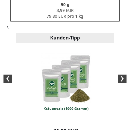
50 g
3,99 EUR
79,80 EUR pro 1 kg
\
Kunden-Tipp
rzer Pulver (1kg)
Kräutersalz (1000 Gramm)
Bourbon Vani
Gra