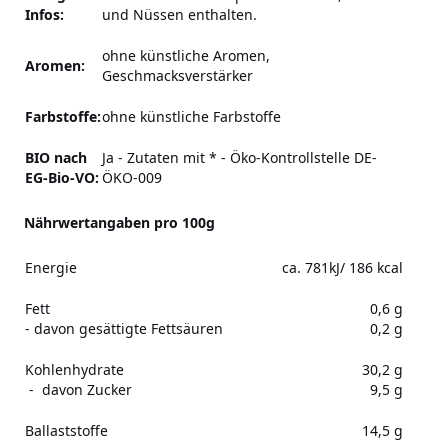
Infos:
und Nüssen enthalten.
ohne künstliche Aromen,
Aromen:
Geschmacksverstärker
Farbstoffe:
ohne künstliche Farbstoffe
BIO nach
Ja - Zutaten mit * - Öko-Kontrollstelle DE-
EG-Bio-VO:
ÖKO-009
Nährwertangaben pro 100g
Energie
ca. 781kJ/ 186 kcal
Fett
0,6 g
- davon gesättigte Fettsäuren
0,2 g
Kohlenhydrate
30,2 g
- davon Zucker
9,5 g
Ballaststoffe
14,5 g