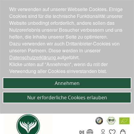
Wir verwenden auf unserer Webseite Cookies. Einige
Cookies sind für die technische Funktionalität unserer
Website unbedingt erforderlich, andere sollen das
Nutzererlebnis unserer Besucher verbessern und uns
helfen, die Inhalte unserer Seite zu optimieren.
Dazu verwenden wir auch Drittanbieter-Cookies von
unseren Partnern. Diese werden in unserer
Datenschutzerklärung
aufgeführt.
Klicke unten auf "Annehmen", wenn du mit der
Verwendung aller Cookies einverstanden bist.
Annehmen
Nur erforderliche Cookies erlauben
DE