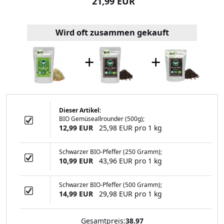
99 EUR
21,99 EUR
14,99
Wird oft zusammen gekauft
+
+
Dieser Artikel:
BIO Gemüseallrounder (500g);
z (1000 Gramm)
12,99 EUR
25,98 EUR pro 1 kg
Schwarzer BIO-Pfeffer (250 Gramm);
10,99 EUR
43,96 EUR pro 1 kg
99 EUR
Schwarzer BIO-Pfeffer (500 Gramm);
14,99 EUR
29,98 EUR pro 1 kg
Gesamtpreis:
38.97