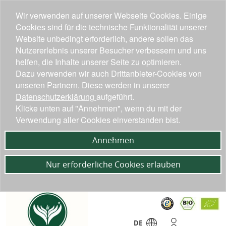
Wir verwenden auf unserer Webseite Cookies. Einige
Cookies sind für die technische Funktionalität unserer
Website unbedingt erforderlich, andere sollen das
Nutzererlebnis unserer Besucher verbessern und uns
helfen, die Inhalte unserer Seite zu optimieren.
Dazu verwenden wir auch Drittanbieter-Cookies von
unseren Partnern. Diese werden in unserer
Datenschutzerklärung
aufgeführt.
Klicke unten auf "Annehmen", wenn du mit der
Verwendung aller Cookies einverstanden bist.
Annehmen
Nur erforderliche Cookies erlauben
DE