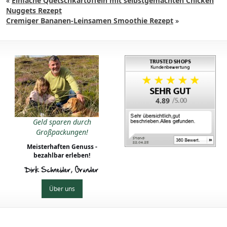
«
Einfache Quetschkartoffeln mit selbstgemachten Chicken
Nuggets Rezept
Cremiger Bananen-Leinsamen Smoothie Rezept
»
4.89
Geld sparen durch
Großpackungen!
Meisterhaften Genuss -
bezahlbar erleben!
Dirk Schneider, Gründer
Über uns