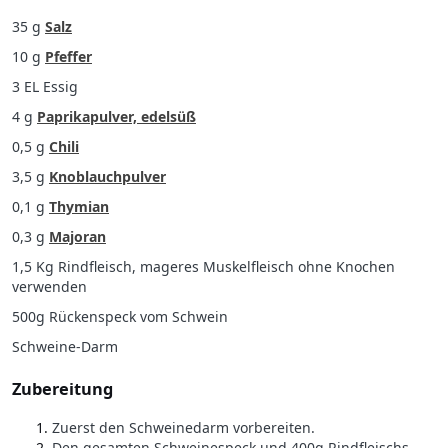
35 g
Salz
10 g
Pfeffer
3 EL Essig
4 g
Paprikapulver, edelsüß
0,5 g
Chili
3,5 g
Knoblauchpulver
0,1 g
Thymian
0,3 g
Majoran
1,5 Kg Rindfleisch, mageres Muskelfleisch ohne Knochen
verwenden
500g Rückenspeck vom Schwein
Schweine-Darm
Zubereitung
Zuerst den Schweinedarm vorbereiten.
Den gesamten Schweinespeck und 400g Rindfleischs