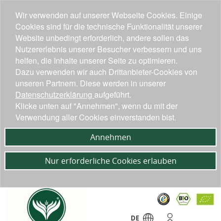
Wir verwenden auf unserer Webseite Cookies. Einige
Cookies sind für die technische Funktionalität unserer
Website unbedingt erforderlich, andere sollen das
Nutzererlebnis unserer Besucher verbessern und uns
helfen, die Inhalte unserer Seite zu optimieren.
Dazu verwenden wir auch Drittanbieter-Cookies von
unseren Partnern. Diese werden in unserer
Datenschutzerklärung
aufgeführt.
Klicke unten auf "Annehmen", wenn du mit der
Verwendung aller Cookies einverstanden bist.
Annehmen
Nur erforderliche Cookies erlauben
DE