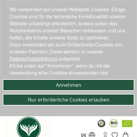
Wir verwenden auf unserer Webseite Cookies. Einige
Cookies sind für die technische Funktionalität unserer
Website unbedingt erforderlich, andere sollen das
Nutzererlebnis unserer Besucher verbessern und uns
helfen, die Inhalte unserer Seite zu optimieren.
Dazu verwenden wir auch Drittanbieter-Cookies von
unseren Partnern. Diese werden in unserer
Datenschutzerklärung
aufgeführt.
Klicke unten auf "Annehmen", wenn du mit der
Verwendung aller Cookies einverstanden bist.
Annehmen
Nur erforderliche Cookies erlauben
DE