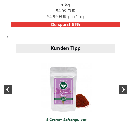
1 kg
54,99 EUR
54,99 EUR pro 1 kg
Du sparst 61%
\
Kunden-Tipp
ganz (50 Gramm)
5 Gramm Safranpulver
BIO-Kurkumapu