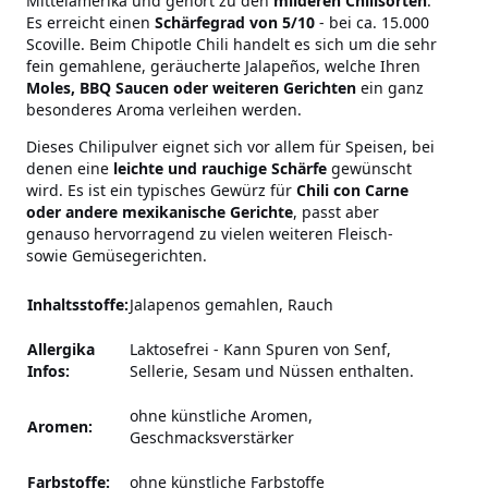
Mittelamerika und gehört zu den
milderen Chilisorten
.
Es erreicht einen
Schärfegrad von 5/10
- bei ca. 15.000
Scoville. Beim Chipotle Chili handelt es sich um die sehr
fein gemahlene, geräucherte Jalapeños, welche Ihren
Moles, BBQ Saucen oder weiteren Gerichten
ein ganz
besonderes Aroma verleihen werden.
Dieses Chilipulver eignet sich vor allem für Speisen, bei
denen eine
leichte und rauchige Schärfe
gewünscht
wird. Es ist ein typisches Gewürz für
Chili con Carne
oder andere mexikanische Gerichte
, passt aber
genauso hervorragend zu vielen weiteren Fleisch-
sowie Gemüsegerichten.
Inhaltsstoffe:
Jalapenos gemahlen, Rauch
Allergika
Laktosefrei
-
Kann Spuren von Senf,
Infos:
Sellerie, Sesam und Nüssen enthalten.
ohne künstliche Aromen,
Aromen:
Geschmacksverstärker
Farbstoffe:
ohne künstliche Farbstoffe