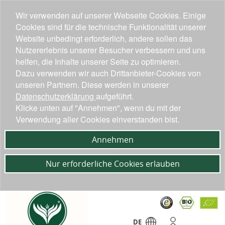
Wir verwenden auf unserer Webseite Cookies. Einige
Cookies sind für die technische Funktionalität unserer
Website unbedingt erforderlich, andere sollen das
Nutzererlebnis unserer Besucher verbessern und uns
helfen, die Inhalte unserer Seite zu optimieren.
Dazu verwenden wir auch Drittanbieter-Cookies von
unseren Partnern. Diese werden in unserer
Datenschutzerklärung
aufgeführt.
Klicke unten auf "Annehmen", wenn du mit der
Verwendung aller Cookies einverstanden bist.
Annehmen
Nur erforderliche Cookies erlauben
DE