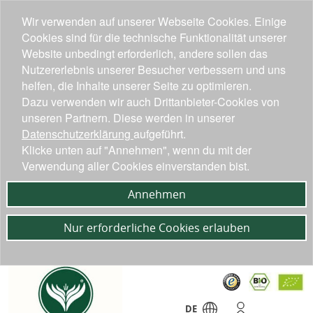
Wir verwenden auf unserer Webseite Cookies. Einige
Cookies sind für die technische Funktionalität unserer
Website unbedingt erforderlich, andere sollen das
Nutzererlebnis unserer Besucher verbessern und uns
helfen, die Inhalte unserer Seite zu optimieren.
Dazu verwenden wir auch Drittanbieter-Cookies von
unseren Partnern. Diese werden in unserer
Datenschutzerklärung
aufgeführt.
Klicke unten auf "Annehmen", wenn du mit der
Verwendung aller Cookies einverstanden bist.
Annehmen
Nur erforderliche Cookies erlauben
DE