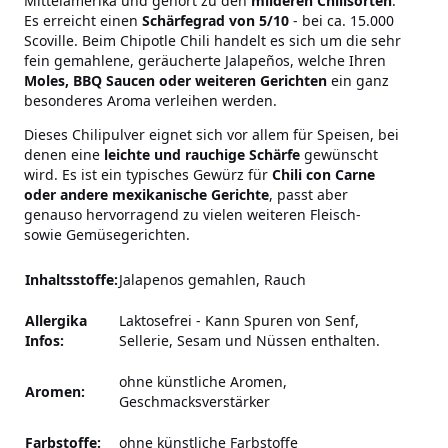
Mittelamerika und gehört zu den
milderen Chilisorten
.
Es erreicht einen
Schärfegrad von 5/10
- bei ca. 15.000
Scoville. Beim Chipotle Chili handelt es sich um die sehr
fein gemahlene, geräucherte Jalapeños, welche Ihren
Moles, BBQ Saucen oder weiteren Gerichten
ein ganz
besonderes Aroma verleihen werden.
Dieses Chilipulver eignet sich vor allem für Speisen, bei
denen eine
leichte und rauchige Schärfe
gewünscht
wird. Es ist ein typisches Gewürz für
Chili con Carne
oder andere mexikanische Gerichte
, passt aber
genauso hervorragend zu vielen weiteren Fleisch-
sowie Gemüsegerichten.
Inhaltsstoffe:
Jalapenos gemahlen, Rauch
Allergika
Laktosefrei
-
Kann Spuren von Senf,
Infos:
Sellerie, Sesam und Nüssen enthalten.
ohne künstliche Aromen,
Aromen:
Geschmacksverstärker
Farbstoffe:
ohne künstliche Farbstoffe