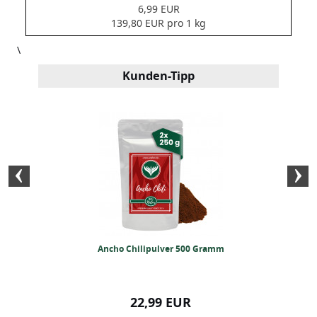
6,99 EUR
139,80 EUR pro 1 kg
\
Kunden-Tipp
nout 500 Gramm
Ancho Chilipulver 500 Gramm
BIO Nanami
99 EUR
22,99 EUR
17,99