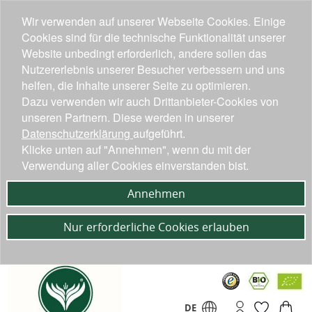
Wir verwenden auf unserer Webseite Cookies. Einige
Cookies sind für die technische Funktionalität unserer
Website unbedingt erforderlich, andere sollen das
Nutzererlebnis unserer Besucher verbessern und uns
helfen, die Inhalte unserer Seite zu optimieren.
Dazu verwenden wir auch Drittanbieter-Cookies von
unseren Partnern. Diese werden in unserer
Datenschutzerklärung
aufgeführt.
Klicke unten auf "Annehmen", wenn du mit der
Verwendung aller Cookies einverstanden bist.
Annehmen
Nur erforderliche Cookies erlauben
DE