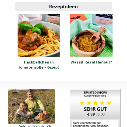
Rezeptideen
n
R
ept
Hackbällchen in
Was ist Ras el Hanout?
Tomatensoße - Rezept
4.89
Geld sparen durch