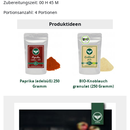
Zubereitungszeit:
00 H 45 M
Portionsanzahl:
4 Portionen
Produktideen
h
Paprika (edelsüß) 250
BIO-Knoblauch
P
amm)
Gramm
granulat (250 Gramm)