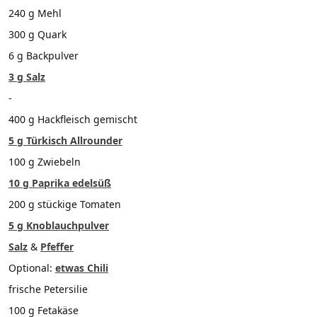
240 g Mehl
300 g Quark
6 g Backpulver
3 g Salz
-
400 g Hackfleisch gemischt
5 g Türkisch Allrounder
100 g Zwiebeln
10 g Paprika edelsüß
200 g stückige Tomaten
5 g Knoblauchpulver
Salz
&
Pfeffer
Optional:
etwas Chili
frische Petersilie
100 g Fetakäse