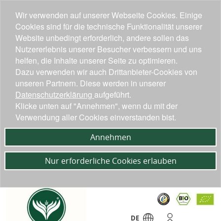
Wir verwenden auf unserer Webseite Cookies. Einige
Cookies sind für die technische Funktionalität unserer
Website unbedingt erforderlich, andere sollen das
Nutzererlebnis unserer Besucher verbessern und uns
helfen, die Inhalte unserer Seite zu optimieren.
Dazu verwenden wir auch Drittanbieter-Cookies von
unseren Partnern. Diese werden in unserer
Datenschutzerklärung
aufgeführt.
Klicke unten auf "Annehmen", wenn du mit der
Verwendung aller Cookies einverstanden bist.
Annehmen
Nur erforderliche Cookies erlauben
DE