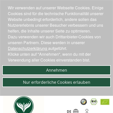
Wir verwenden auf unserer Webseite Cookies. Einige
Cookies sind für die technische Funktionalität unserer
Website unbedingt erforderlich, andere sollen das
Nutzererlebnis unserer Besucher verbessern und uns
helfen, die Inhalte unserer Seite zu optimieren.
Dazu verwenden wir auch Drittanbieter-Cookies von
unseren Partnern. Diese werden in unserer
Datenschutzerklärung
aufgeführt.
Klicke unten auf "Annehmen", wenn du mit der
Verwendung aller Cookies einverstanden bist.
Annehmen
Nur erforderliche Cookies erlauben
DE