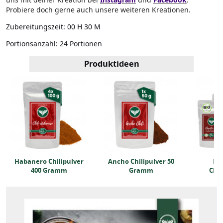
Probiere doch gerne auch unsere weiteren Kreationen.
Zubereitungszeit:
00 H 30 M
Portionsanzahl:
24 Portionen
Produktideen
Habanero Chilipulver
Ancho Chilipulver 50
BIO
400 Gramm
Gramm
Chil