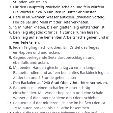
Stunden kalt stellen.
Für den Hauptteig Zwiebeln schälen und fein würfeln.
Die Würfel für ca. 5 Minuten in Butter andünsten.
Hefe in lauwarmen Wasser auflösen. Zwiebeln,Vorteig,
Flor de Sal und Mehl mit der Hefe verkneten.
15 Minuten kneten, bis ein glatter Teig entstanden ist.
Den Teig abgedeckt für ca. 1 Stunde ruhen lassen.
Den Teig auf eine bemehlten Arbeitsfläche geben und in
vier Teile teilen.
Jeden Teigling flach drücken. Ein Drittel des Teiges
einklappen und andrücken.
Gegenüberliegende Seite darüberschlagen und
ebenfalls andrücken.
Mit beiden Händen gleichmäßig zu einem langen
Baguette rollen und auf ein bemehltes Backblech legen.
Abdecken und 1 Stunde gehen lassen.
Den Backofen auf 240 Grad Ober-/Unterhitze vorheizen.
Baguettes mit einem scharfen Messer schräg
einschneiden. Mit Wasser bepinseln und eine Schale
Wasser auf die untere Schiene des Ofens schieben.
Baguette auf der mittleren Schiene im heißen Ofen ca.
15 Minuten backen, bis sie Farbe bekommen.
Sobald die Baguettes Farbe bekommen, Ofen auf 200