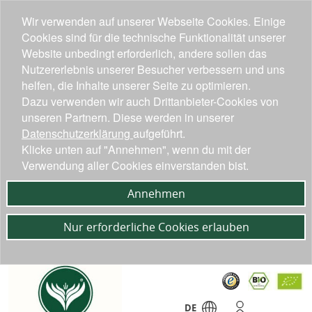
Wir verwenden auf unserer Webseite Cookies. Einige
Cookies sind für die technische Funktionalität unserer
Website unbedingt erforderlich, andere sollen das
Nutzererlebnis unserer Besucher verbessern und uns
helfen, die Inhalte unserer Seite zu optimieren.
Dazu verwenden wir auch Drittanbieter-Cookies von
unseren Partnern. Diese werden in unserer
Datenschutzerklärung
aufgeführt.
Klicke unten auf "Annehmen", wenn du mit der
Verwendung aller Cookies einverstanden bist.
Annehmen
Nur erforderliche Cookies erlauben
DE