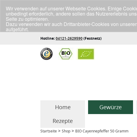
Wir verwenden auf unserer Webseite Cookies. Einige Cookies
unbedingt erforderlich, andere sollen das Nutzererlebnis un
Seite zu optimieren.
Dazu verwenden wir auch Drittanbieter-Cookies von unseren
aufgeführt.
Klicke unten auf "Annehmen", wenn du mit der Verwendung a
Hotline:
04121-2629590
(Festnetz)
Home
Gewürze
Rezepte
>
>
Startseite
Shop
BIO Cayennepfeffer 50 Gramm