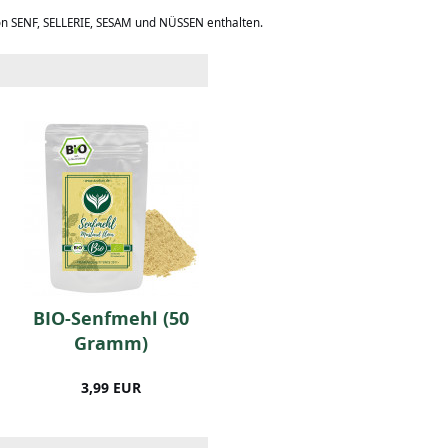
on SENF, SELLERIE, SESAM und NÜSSEN enthalten.
BIO-Senfmehl (50
BIO-Basilikum (250
Gramm)
Gramm)
3,99 EUR
9,99 EUR