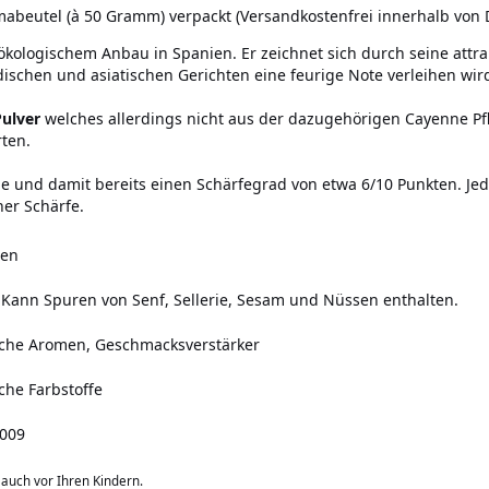
abeutel (à 50 Gramm) verpackt (Versandkostenfrei innerhalb von D
ökologischem Anbau in Spanien. Er zeichnet sich durch seine attr
dischen und asiatischen Gerichten eine feurige Note verleihen wir
Pulver
welches allerdings nicht aus der dazugehörigen Cayenne P
ten.
ville und damit bereits einen Schärfegrad von etwa 6/10 Punkten. J
ner Schärfe.
len
Kann Spuren von Senf, Sellerie, Sesam und Nüssen enthalten.
iche Aromen, Geschmacksverstärker
che Farbstoffe
-009
s auch vor Ihren Kindern.