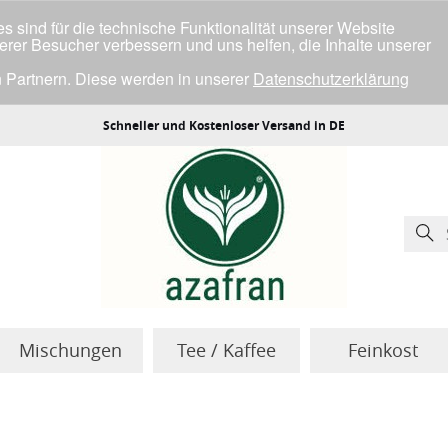
 sind für die technische Funktionalität unserer Website
serer Besucher verbessern und uns helfen, die Inhalte unserer
 Partnern. Diese werden in unserer
Datenschutzerklärung
ller Cookies einverstanden bist.
Schneller und Kostenloser Versand in DE
Mischungen
Tee / Kaffee
Feinkost