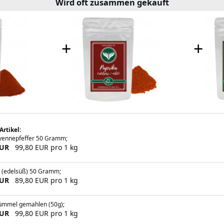
Wird oft zusammen gekauft
+
+
Artikel:
yennepfeffer 50 Gramm;
EUR
99,80 EUR pro 1 kg
a (edelsüß) 50 Gramm;
EUR
89,80 EUR pro 1 kg
ümmel gemahlen (50g);
EUR
99,80 EUR pro 1 kg