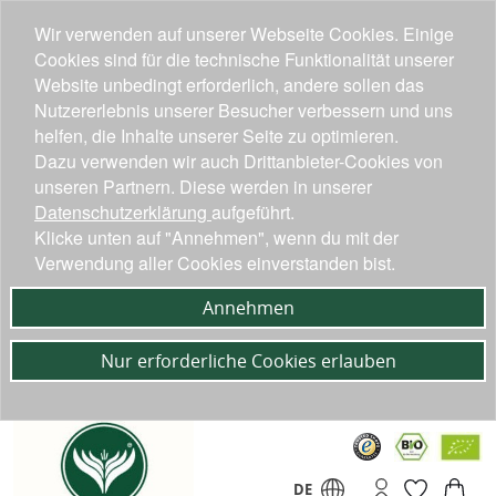
Wir verwenden auf unserer Webseite Cookies. Einige
Cookies sind für die technische Funktionalität unserer
Website unbedingt erforderlich, andere sollen das
Nutzererlebnis unserer Besucher verbessern und uns
helfen, die Inhalte unserer Seite zu optimieren.
Dazu verwenden wir auch Drittanbieter-Cookies von
unseren Partnern. Diese werden in unserer
Datenschutzerklärung
aufgeführt.
Klicke unten auf "Annehmen", wenn du mit der
Verwendung aller Cookies einverstanden bist.
Annehmen
Nur erforderliche Cookies erlauben
DE