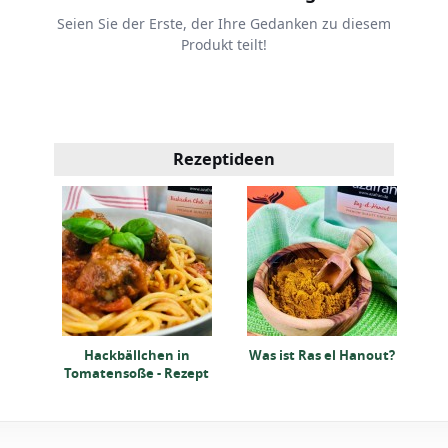
Seien Sie der Erste, der Ihre Gedanken zu diesem
Produkt teilt!
Rezeptideen
n
R
ept
Hackbällchen in
Was ist Ras el Hanout?
Tomatensoße - Rezept