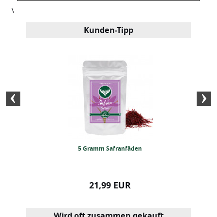
\
Kunden-Tipp
elblüten (1kg)
5 Gramm Safranfäden
Gochugaru Chi
99 EUR
21,99 EUR
24,99
Wird oft zusammen gekauft