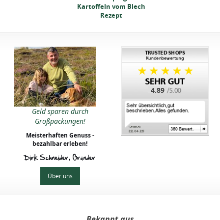
toffeln vom Blech
Kartoffeln vom Blech
Rezept
Rezept
4.89
neller Spargel mit
Geld sparen durch
toffeln vom Blech
Großpackungen!
Rezept
Meisterhaften Genuss -
bezahlbar erleben!
Dirk Schneider, Gründer
Über uns
Bekannt aus