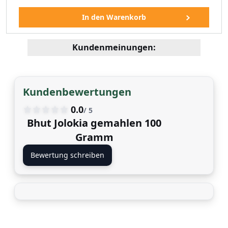
Kundenmeinungen:
elsüß) 500 Gramm
Kundenbewertungen
99 EUR
0.0
/ 5
Bhut Jolokia gemahlen 100
Gramm
Bewertung schreiben