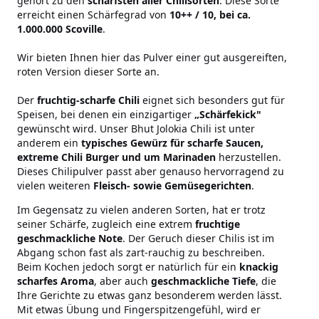
gehört zu den
schärfsten aller Chilisorten
. Diese Sorte
erreicht einen Schärfegrad von
10++ / 10, bei ca.
1.000.000 Scoville
.
Wir bieten Ihnen hier das Pulver einer gut ausgereiften,
roten Version dieser Sorte an.
Der
fruchtig-scharfe Chili
eignet sich besonders gut für
Speisen, bei denen ein einzigartiger
„Schärfekick"
gewünscht wird. Unser Bhut Jolokia Chili ist unter
anderem ein
typisches Gewürz für scharfe Saucen,
extreme Chili Burger und um Marinaden
herzustellen.
Dieses Chilipulver passt aber genauso hervorragend zu
vielen weiteren
Fleisch- sowie Gemüsegerichten
.
Im Gegensatz zu vielen anderen Sorten, hat er trotz
seiner Schärfe, zugleich eine extrem
fruchtige
geschmackliche Note
. Der Geruch dieser Chilis ist im
Abgang schon fast als zart-rauchig zu beschreiben.
Beim Kochen jedoch sorgt er natürlich für ein
knackig
scharfes Aroma
, aber auch
geschmackliche Tiefe
, die
Ihre Gerichte zu etwas ganz besonderem werden lässt.
Mit etwas Übung und Fingerspitzengefühl, wird er