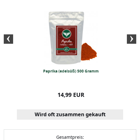
lish Breakfast Tee
Paprika (edelsüß) 500 Gramm
BIO-Oregano 
500g)
99 EUR
14,99 EUR
15,99
Wird oft zusammen gekauft
Gesamtpreis: