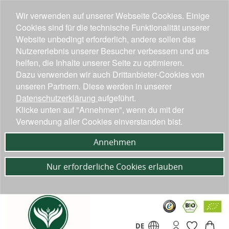
Wir verwenden auf unserer Webseite Cookies. Einige
Cookies sind für die technische Funktionalität unserer
Website unbedingt erforderlich, andere sollen das
Nutzererlebnis unserer Besucher verbessern und uns
helfen, die Inhalte unserer Seite zu optimieren.
Dazu verwenden wir auch Drittanbieter-Cookies von
unseren Partnern. Diese werden in unserer
Datenschutzerklärung
aufgeführt.
Klicke unten auf "Annehmen", wenn du mit der
Verwendung aller Cookies einverstanden bist.
Annehmen
Nur erforderliche Cookies erlauben
DE