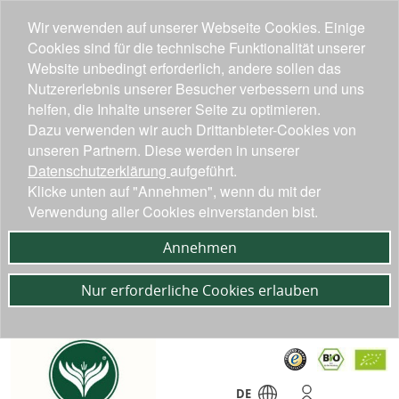
Wir verwenden auf unserer Webseite Cookies. Einige
Cookies sind für die technische Funktionalität unserer
Website unbedingt erforderlich, andere sollen das
Nutzererlebnis unserer Besucher verbessern und uns
helfen, die Inhalte unserer Seite zu optimieren.
Dazu verwenden wir auch Drittanbieter-Cookies von
unseren Partnern. Diese werden in unserer
Datenschutzerklärung
aufgeführt.
Klicke unten auf "Annehmen", wenn du mit der
Verwendung aller Cookies einverstanden bist.
Annehmen
Nur erforderliche Cookies erlauben
DE