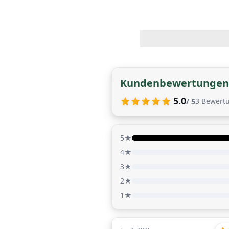
Kundenbewertungen
5.0
3
Bewert
/ 5
5★
4★
3★
2★
1★