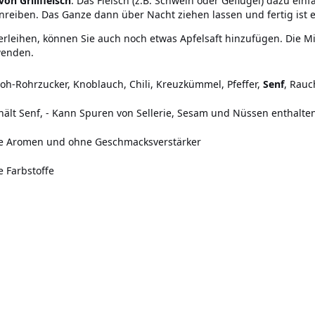
on Grillfleisch
. Das Fleisch (z.B. Schwein oder Geflügel) dazu ein
eiben. Das Ganze dann über Nacht ziehen lassen und fertig ist ein
rleihen, können Sie auch noch etwas Apfelsaft hinzufügen. Die
wenden.
Roh-Rohrzucker, Knoblauch, Chili, Kreuzkümmel, Pfeffer,
Senf
, Rauc
hält Senf,
-
Kann Spuren von Sellerie, Sesam und Nüssen enthalten
he Aromen und ohne Geschmacksverstärker
e Farbstoffe