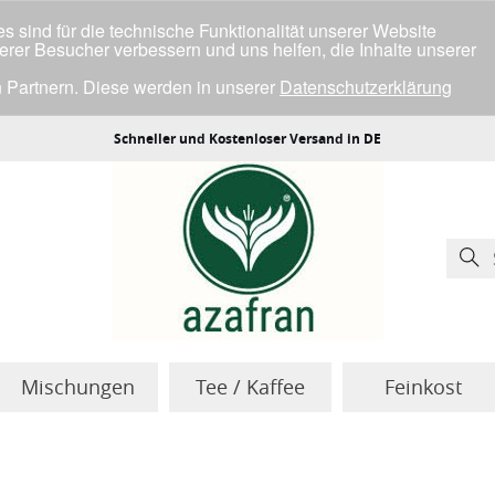
 sind für die technische Funktionalität unserer Website
serer Besucher verbessern und uns helfen, die Inhalte unserer
 Partnern. Diese werden in unserer
Datenschutzerklärung
ller Cookies einverstanden bist.
Schneller und Kostenloser Versand in DE
Mischungen
Tee / Kaffee
Feinkost