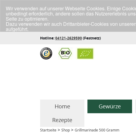
Wir verwenden auf unserer Webseite Cookies. Einige Cookies
unbedingt erforderlich, andere sollen das Nutzererlebnis un
Seite zu optimieren.
Dazu verwenden wir auch Drittanbieter-Cookies von unseren
aufgeführt.
Klicke unten auf "Annehmen", wenn du mit der Verwendung a
Hotline:
04121-2629590
(Festnetz)
Home
Gewürze
Rezepte
>
>
Startseite
Shop
Grillmarinade 500 Gramm