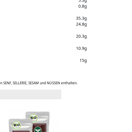
5.3g
0.8g
35.3g
24.8g
20.3g
10.9g
15g
on SENF, SELLERIE, SESAM und NÜSSEN enthalten.