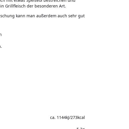
fach mit etwas Speiseöl bestreichen und
 Grillfleisch der besonderen Art.
 Mischung kann man außerdem auch sehr gut
h
.
ca. 1144kJ/273kcal