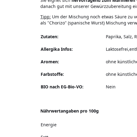
Sie eignet sich
hervorragend zum Marinieren v
danach gut mit unserer Gewürzzubereitung einr
Tipp:
Um der Mischung noch etwas Säure zu ve
als "Chorizo" (spanische Wurst) Mischung ver
Zutaten:
Paprika, Salz, 
Allergika Infos:
Laktosefrei,ent
Aromen:
ohne künstlic
Farbstoffe:
ohne künstlich
BIO nach EG-Bio-VO:
Nein
Nährwertangaben pro 100g
Energie