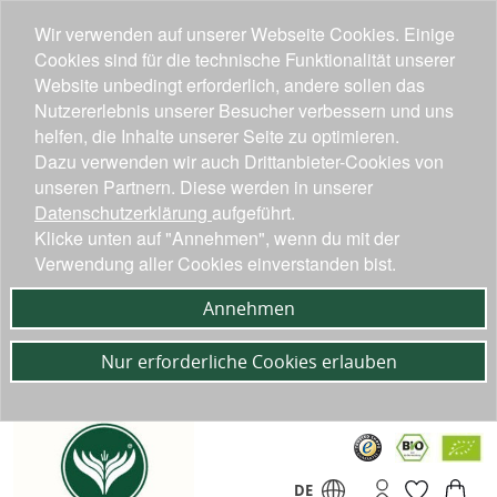
Wir verwenden auf unserer Webseite Cookies. Einige
Cookies sind für die technische Funktionalität unserer
Website unbedingt erforderlich, andere sollen das
Nutzererlebnis unserer Besucher verbessern und uns
helfen, die Inhalte unserer Seite zu optimieren.
Dazu verwenden wir auch Drittanbieter-Cookies von
unseren Partnern. Diese werden in unserer
Datenschutzerklärung
aufgeführt.
Klicke unten auf "Annehmen", wenn du mit der
Verwendung aller Cookies einverstanden bist.
Annehmen
Nur erforderliche Cookies erlauben
DE