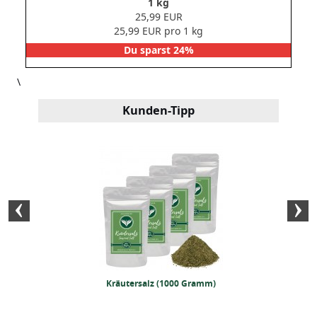
1 kg
25,99 EUR
25,99 EUR pro 1 kg
Du sparst 24%
\
Kunden-Tipp
 Safranfäden
Kräutersalz (1000 Gramm)
BIO Café de 