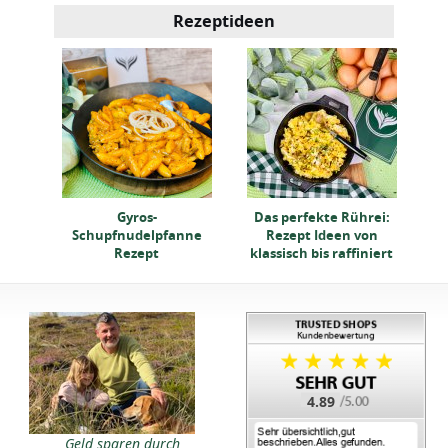
Rezeptideen
ei:
Gyros-
Das perfekte Rührei:
on
Schupfnudelpfanne
Rezept Ideen von
iert
Rezept
klassisch bis raffiniert
4.89
Geld sparen durch