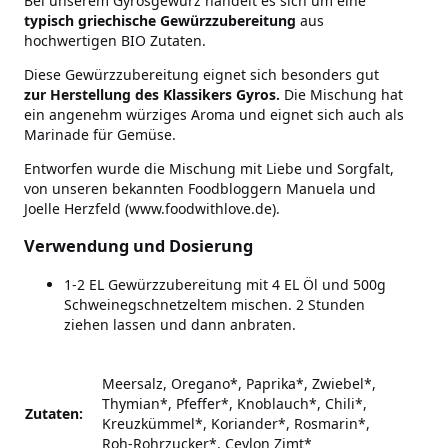
Bei unserem Gyrosgewürz handelt es sich um eine
typisch griechische
Gewürzzubereitung
aus
hochwertigen BIO Zutaten.
Diese Gewürzzubereitung eignet sich besonders gut
zur Herstellung des Klassikers Gyros.
Die Mischung hat
ein angenehm würziges Aroma und eignet sich auch als
Marinade für Gemüse.
Entworfen wurde die Mischung mit Liebe und Sorgfalt,
von unseren bekannten Foodbloggern Manuela und
Joelle Herzfeld (www.foodwithlove.de).
Verwendung und Dosierung
1-2 EL Gewürzzubereitung mit 4 EL Öl und 500g
Schweinegschnetzeltem mischen. 2 Stunden
ziehen lassen und dann anbraten.
Meersalz, Oregano*, Paprika*, Zwiebel*,
Thymian*, Pfeffer*, Knoblauch*, Chili*,
Zutaten:
Kreuzkümmel*, Koriander*, Rosmarin*,
Roh-Rohrzucker*, Ceylon Zimt*