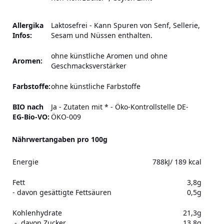
Allergika
Laktosefrei - Kann Spuren von Senf, Sellerie,
Infos:
Sesam und Nüssen enthalten.
ohne künstliche Aromen und ohne
Aromen:
Geschmacksverstärker
Farbstoffe:
ohne künstliche Farbstoffe
BIO nach
Ja - Zutaten mit * - Öko-Kontrollstelle DE-
EG-Bio-VO:
ÖKO-009
Nährwertangaben pro 100g
Energie
788kJ/ 189 kcal
Fett
3,8g
- davon gesättigte Fettsäuren
0,5g
Kohlenhydrate
21,3g
- davon Zucker
13,8g