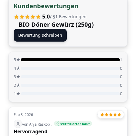
Kundenbewertungen
5.0
1
Bewertungen
/ 5
BIO Döner Gewürz (250g)
Bewertung schreiben
5★
1
4★
0
3★
0
2★
0
1★
0
Feb 8, 2026
Verifizierter Kauf
von Anja Raskob .
Hervorragend