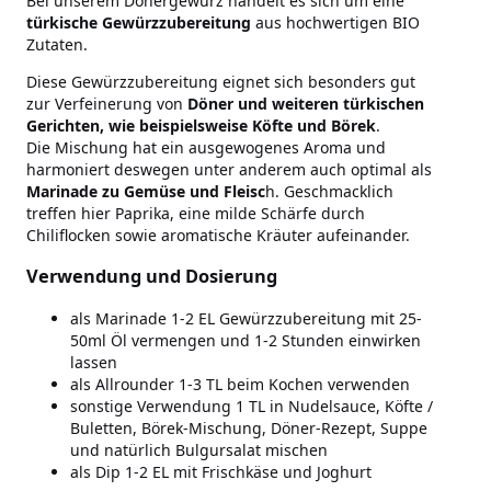
Bei unserem Dönergewürz handelt es sich um eine
türkische
Gewürzzubereitung
aus hochwertigen BIO
Zutaten.
Diese Gewürzzubereitung eignet sich besonders gut
zur Verfeinerung von
Döner und weiteren türkischen
Gerichten, wie beispielsweise Köfte und Börek
.
Die Mischung hat ein ausgewogenes Aroma und
harmoniert deswegen unter anderem auch optimal als
Marinade zu Gemüse und Fleisc
h. Geschmacklich
treffen hier Paprika, eine milde Schärfe durch
Chiliflocken sowie aromatische Kräuter aufeinander.
Verwendung und Dosierung
als Marinade 1-2 EL Gewürzzubereitung mit 25-
50ml Öl vermengen und 1-2 Stunden einwirken
lassen
als Allrounder 1-3 TL beim Kochen verwenden
sonstige Verwendung 1 TL in Nudelsauce, Köfte /
Buletten, Börek-Mischung, Döner-Rezept, Suppe
und natürlich Bulgursalat mischen
als Dip 1-2 EL mit Frischkäse und Joghurt