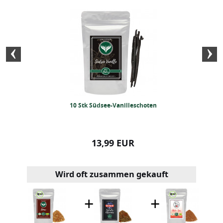
iterran 250 Gramm
10 Stk Südsee-Vanilleschoten
BIO Gyros Ge
99 EUR
13,99 EUR
10,49
Wird oft zusammen gekauft
+
+