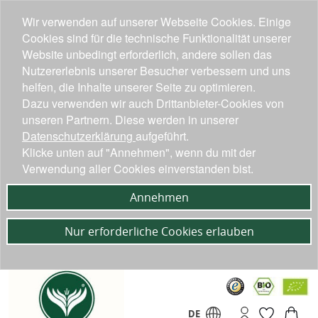
Wir verwenden auf unserer Webseite Cookies. Einige
Cookies sind für die technische Funktionalität unserer
Website unbedingt erforderlich, andere sollen das
Nutzererlebnis unserer Besucher verbessern und uns
helfen, die Inhalte unserer Seite zu optimieren.
Dazu verwenden wir auch Drittanbieter-Cookies von
unseren Partnern. Diese werden in unserer
Datenschutzerklärung
aufgeführt.
Klicke unten auf "Annehmen", wenn du mit der
Verwendung aller Cookies einverstanden bist.
Annehmen
Nur erforderliche Cookies erlauben
DE