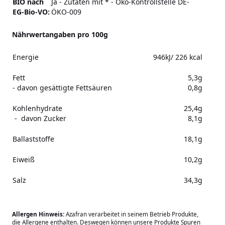
BIO nach
Ja - Zutaten mit * - Öko-Kontrollstelle DE-
EG-Bio-VO:
ÖKO-009
Nährwertangaben pro 100g
Energie
946kJ/ 226 kcal
Fett
5,3g
- davon gesättigte Fettsäuren
0,8g
Kohlenhydrate
25,4g
- davon Zucker
8,1g
Ballaststoffe
18,1g
Eiweiß
10,2g
Salz
34,3g
Allergen Hinweis:
Azafran verarbeitet in seinem Betrieb Produkte,
die Allergene enthalten. Deswegen können unsere Produkte Spuren