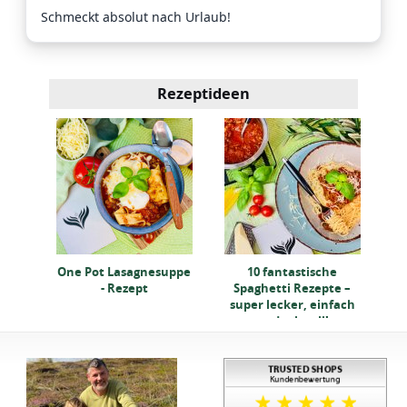
Schmeckt absolut nach Urlaub!
Rezeptideen
etti
Kl
pt
One Pot Lasagnesuppe
10 fantastische
- Rezept
Spaghetti Rezepte –
super lecker, einfach
und schnell!