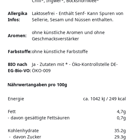
Chili*, Ingwer*, Bockshornklee*
Allergika
Laktosefrei -
Enthält Senf-
Kann Spuren von
Infos:
Sellerie, Sesam und Nüssen enthalten.
ohne künstliche Aromen und ohne
Aromen:
Geschmacksverstärker
Farbstoffe:
ohne künstliche Farbstoffe
BIO nach
Ja - Zutaten mit * - Öko-Kontrollstelle DE-
EG-Bio-VO:
ÖKO-009
Nährwertangaben pro 100g
Energie
ca. 1042 kJ / 249 kcal
Fett
4,7g
- davon gesättigte Fettsäuren
0,7g
Kohlenhydrate
35.2g
- davon Zucker
29.3g