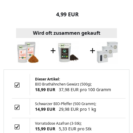
99 EUR
4,99 EUR
8,99
Wird oft zusammen gekauft
+
+
Dieser Artikel:
BIO Brathähnchen Gewürz (500g);
feffer 50 Gramm
18,99 EUR
37,98 EUR pro 100 Gramm
Schwarzer BIO-Pfeffer (500 Gramm);
14,99 EUR
29,98 EUR pro 1 kg
99 EUR
Vorratsdose Azafran (3-Stk);
15,99 EUR
5,33 EUR pro Stk