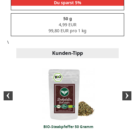
Du sparst 5%
50 g
4,99 EUR
99,80 EUR pro 1 kg
\
Kunden-Tipp
 Gewürz (500g)
BIO-Steakpfeffer 50 Gramm
BIO-Pasta und
(25