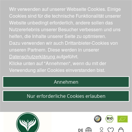
Wir verwenden auf unserer Webseite Cookies. Einige
Cookies sind für die technische Funktionalität unserer
Website unbedingt erforderlich, andere sollen das
Nutzererlebnis unserer Besucher verbessern und uns
helfen, die Inhalte unserer Seite zu optimieren.
Dazu verwenden wir auch Drittanbieter-Cookies von
unseren Partnern. Diese werden in unserer
Datenschutzerklärung
aufgeführt.
Klicke unten auf "Annehmen", wenn du mit der
Verwendung aller Cookies einverstanden bist.
Annehmen
Nur erforderliche Cookies erlauben
DE