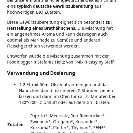
Bei unserem Brathähnchengewürz handelt es sich um
eine
typisch deutsche
Gewürzzubereitung
aus
hochwertigen BIO Zutaten.
Diese Gewürzzubereitung eignet sich besonders
zur
Herstellung eines Brathähnchens.
Die Mischung hat
ein angenehmes Aroma und kann deswegen auch
optimal als Marinade zu Gemüse und anderen
Fleischgerichten verwendet werden.
Entworfen wurde die Mischung zusammen mit der
Foodbloggerin Stefanie Holtz von "Mix it easy by Steffi"
Verwendung und Dosierung
1-2 EL mit 50ml Olivenöl vermengen und das
Hähnchen damit marinieren. 2 Stunden ziehen
lassen und dann im Ofen für ca. 75 Minuten bei
180°-200° C Umluft oder auf dem Grill braten.
Paprika*, Meersalz, Roh-Rohrzucker*,
Zwiebeln*, Oregano*, Koriander*,
Zutaten:
Kurkuma*, Pfeffer*, Thymian*, SENF*,