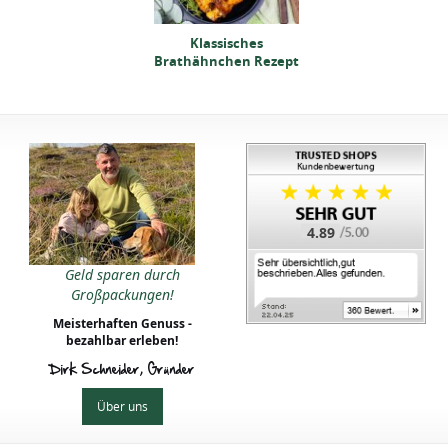
Klassisches
Klassisches
thähnchen Rezept
Brathähnchen Rezept
4.89
Klassisches
Geld sparen durch
thähnchen Rezept
Großpackungen!
Meisterhaften Genuss -
bezahlbar erleben!
Dirk Schneider, Gründer
Über uns