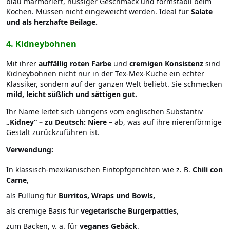
blau marmoriert, nussiger Geschmack und formstabil beim
Kochen. Müssen nicht eingeweicht werden. Ideal für
Salate
und als herzhafte Beilage.
4. Kidneybohnen
Mit ihrer
auffällig roten Farbe
und
cremigen Konsistenz
sind
Kidneybohnen nicht nur in der Tex-Mex-Küche ein echter
Klassiker, sondern auf der ganzen Welt beliebt. Sie schmecken
mild, leicht süßlich und sättigen gut.
Ihr Name leitet sich übrigens vom
englischen Substantiv
„Kidney“ – zu Deutsch: Niere
– ab, was auf ihre nierenförmige
Gestalt zurückzuführen ist.
Verwendung:
In klassisch-mexikanischen Eintopfgerichten wie z. B.
Chili con
Carne
,
als Füllung für
Burritos, Wraps und Bowls,
als cremige Basis für
vegetarische Burgerpatties
,
zum Backen, v. a. für
veganes Gebäck
.