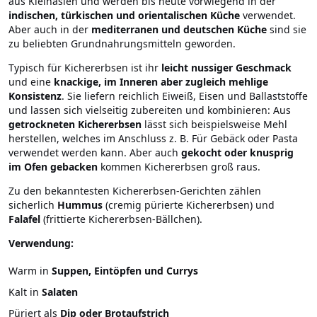
aus Kleinasien und werden bis heute vorwiegend in der
indischen, türkischen und orientalischen Küche
verwendet.
Aber auch in der
mediterranen und deutschen Küche
sind sie
zu beliebten Grundnahrungsmitteln geworden.
Typisch für Kichererbsen ist ihr
leicht nussiger Geschmack
und eine
knackige, im Inneren aber zugleich mehlige
Konsistenz
. Sie liefern reichlich Eiweiß, Eisen und Ballaststoffe
und lassen sich vielseitig zubereiten und kombinieren: Aus
getrockneten Kichererbsen
lässt sich beispielsweise Mehl
herstellen, welches im Anschluss z. B. Für Gebäck oder Pasta
verwendet werden kann. Aber auch
gekocht oder knusprig
im Ofen gebacken
kommen Kichererbsen groß raus.
Zu den bekanntesten Kichererbsen-Gerichten zählen
sicherlich
Hummus
(cremig pürierte Kichererbsen) und
Falafel
(frittierte Kichererbsen-Bällchen).
Verwendung:
Warm in
Suppen, Eintöpfen und Currys
Kalt in
Salaten
Püriert als
Dip oder Brotaufstrich