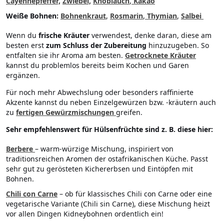
Cayennepfeffer,
Zwiebel,
Knoblauch
,
Kakao
Weiße Bohnen:
Bohnenkraut
,
Rosmarin
,
Thymian
,
Salbei
Wenn du
frische Kräuter
verwendest, denke daran, diese am
besten erst
zum Schluss der Zubereitung
hinzuzugeben. So
entfalten sie ihr Aroma am besten.
Getrocknete Kräuter
kannst du problemlos bereits beim Kochen und Garen
ergänzen.
Für noch mehr Abwechslung oder besonders raffinierte
Akzente kannst du neben Einzelgewürzen bzw. -kräutern auch
zu
fertigen Gewürzmischungen
greifen.
Sehr empfehlenswert für Hülsenfrüchte sind z. B. diese hier:
Berbere
– warm-würzige Mischung, inspiriert von
traditionsreichen Aromen der ostafrikanischen Küche. Passt
sehr gut zu gerösteten Kichererbsen und Eintöpfen mit
Bohnen.
Chili con Carne
– ob für klassisches Chili con Carne oder eine
vegetarische Variante (Chili sin Carne), diese Mischung heizt
vor allen Dingen Kidneybohnen ordentlich ein!