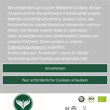
Wir verwenden auf unserer Webseite Cookies. Einige
Cookies sind für die technische Funktionalität unserer
Website unbedingt erforderlich, andere sollen das
Nutzererlebnis unserer Besucher verbessern und uns
helfen, die Inhalte unserer Seite zu optimieren.
Dazu verwenden wir auch Drittanbieter-Cookies von
unseren Partnern. Diese werden in unserer
Datenschutzerklärung
aufgeführt.
Klicke unten auf "Annehmen", wenn du mit der
Verwendung aller Cookies einverstanden bist.
Annehmen
Nur erforderliche Cookies erlauben
DE