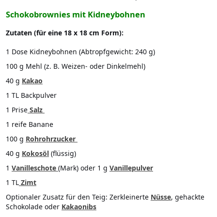
Schokobrownies mit Kidneybohnen
Zutaten (für eine 18 x 18 cm Form):
1 Dose Kidneybohnen (Abtropfgewicht: 240 g)
100 g Mehl (z. B. Weizen- oder Dinkelmehl)
40 g
Kakao
1 TL Backpulver
1 Prise
Salz
1 reife Banane
100 g
Rohrohrzucker
40 g
Kokosöl
(flüssig)
1
Vanilleschote
(Mark) oder 1 g
Vanillepulver
1 TL
Zimt
Optionaler Zusatz für den Teig: Zerkleinerte
Nüsse
, gehackte
Schokolade oder
Kakaonibs