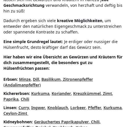
Geschmacksrichtung
verwandeln, von herzhaft und deftig bis
hin zu süß!
Dadurch ergeben sich viele
kreative Möglichkeiten
, um
entweder den natürlichen Eigengeschmack zu unterstreichen
oder spannende Kontraste zu schaffen.
Eine simple
Grundregel lautet:
Je erdiger oder nussiger die
Hülsenfrucht, desto kräftiger darf das Gewürz sein.
Hier haben wir eine Übersicht an Gewürzen und Kräutern für
dich zusammengestellt, die besonders gut zu
Hülsenfrüchten passen:
Erbsen:
Minze
,
Dill,
Basilikum
,
Zitronenpfeffer
(Andalimanpfeffer)
Kichererbsen:
Kurkuma
,
Koriander
,
Kreuzkümmel
,
Zimt
,
Paprika
,
Chili
Linsen:
Curry,
Ingwer
,
Knoblauch
,
Lorbeer
,
Pfeffer
,
Kurkuma
,
Ceylon-Zimt
Kidneybohnen:
Geräuchertes Paprikapulver
,
Chili,