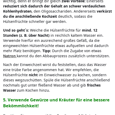
wichtig, denn er bringt dir gleich
zwei Vorteile:
Einerseits
reduziert sich dadurch der Gehalt an schwer verdaulichen
Kohlenhydraten
, den Oligosacchariden. Andererseits
verkürzt
du die anschließende Kochzeit
deutlich, sodass die
Hülsenfrüchte schneller gar werden.
Und so geht´s:
Weiche die Hülsenfrüchte für
mind. 12
Stunden (z. B. über Nacht)
in reichlich kaltem Wasser ein.
Verwende hierfür ein ausreichend großes Gefäß, da die
eingeweichten Hülsenfrüchte etwas aufquellen und dadurch
mehr Platz benötigen.
Tipp:
Durch die Zugabe von etwas
Natron
kannst du den Abbauprozess zusätzlich unterstützen.
Nach der Einweichzeit wirst du feststellen, dass das Wasser
eine trübe Farbe angenommen hat. Wir empfehlen, die
Hülsenfrüchte
nicht
im Einweichwasser zu kochen, sondern
dieses wegzuschütten. Spüle die Hülsenfrüchte anschließend
nochmals gut unter fließend Wasser ab und gib
frisches
Wasser
zum Kochen hinzu.
5.
Verwende Gewürze und Kräuter für eine bessere
Bekömmlichkeit!