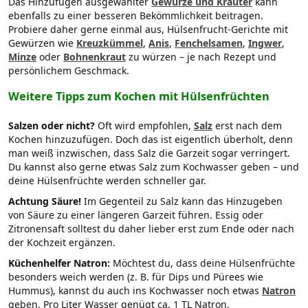
Das Hinzufügen ausgewählter
Gewürze und Kräuter
kann
ebenfalls zu einer besseren Bekömmlichkeit beitragen.
Probiere daher gerne einmal aus, Hülsenfrucht-Gerichte mit
Gewürzen wie
Kreuzkümmel
,
Anis
,
Fenchelsamen
,
Ingwer
,
Minze
oder
Bohnenkraut
zu würzen – je nach Rezept und
persönlichem Geschmack.
Weitere Tipps zum Kochen mit Hülsenfrüchten
Salzen oder nicht?
Oft wird empfohlen,
Salz
erst nach dem
Kochen hinzuzufügen. Doch das ist eigentlich überholt, denn
man weiß inzwischen, dass Salz die Garzeit sogar verringert.
Du kannst also gerne etwas Salz zum Kochwasser geben – und
deine Hülsenfrüchte werden schneller gar.
Achtung Säure!
Im Gegenteil zu Salz kann das Hinzugeben
von Säure zu einer längeren Garzeit führen. Essig oder
Zitronensaft solltest du daher lieber erst zum Ende oder nach
der Kochzeit ergänzen.
Küchenhelfer Natron:
Möchtest du, dass deine Hülsenfrüchte
besonders weich werden (z. B. für Dips und Pürees wie
Hummus), kannst du auch ins Kochwasser noch etwas
Natron
geben. Pro Liter Wasser genügt ca. 1 TL Natron.