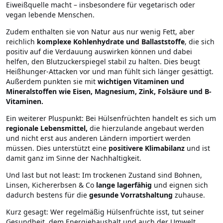
Eiweißquelle macht – insbesondere für vegetarisch oder
vegan lebende Menschen.
Zudem enthalten sie von Natur aus nur wenig Fett, aber
reichlich
komplexe Kohlenhydrate und Ballaststoffe
, die sich
positiv auf die Verdauung auswirken können und dabei
helfen, den Blutzuckerspiegel stabil zu halten. Dies beugt
Heißhunger-Attacken vor und man fühlt sich länger gesättigt.
Außerdem punkten sie mit
wichtigen Vitaminen und
Mineralstoffen wie Eisen, Magnesium, Zink, Folsäure und B-
Vitaminen.
Ein weiterer Pluspunkt: Bei Hülsenfrüchten handelt es sich um
regionale Lebensmittel,
die hierzulande angebaut werden
und nicht erst aus anderen Ländern importiert werden
müssen. Dies unterstützt eine
positivere Klimabilanz
und ist
damit ganz im Sinne der Nachhaltigkeit.
Und last but not least: Im trockenen Zustand sind Bohnen,
Linsen, Kichererbsen & Co
lange lagerfähig
und eignen sich
dadurch bestens für die
gesunde Vorratshaltung
zuhause.
Kurz gesagt: Wer regelmäßig Hülsenfrüchte isst, tut seiner
Gesundheit, dem Energiehaushalt und auch der Umwelt