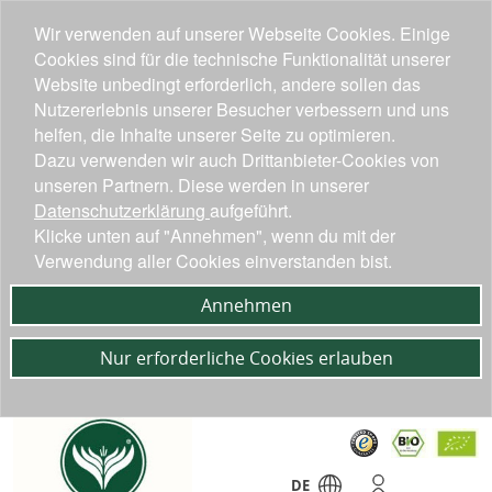
Wir verwenden auf unserer Webseite Cookies. Einige
Cookies sind für die technische Funktionalität unserer
Website unbedingt erforderlich, andere sollen das
Nutzererlebnis unserer Besucher verbessern und uns
helfen, die Inhalte unserer Seite zu optimieren.
Dazu verwenden wir auch Drittanbieter-Cookies von
unseren Partnern. Diese werden in unserer
Datenschutzerklärung
aufgeführt.
Klicke unten auf "Annehmen", wenn du mit der
Verwendung aller Cookies einverstanden bist.
Annehmen
Nur erforderliche Cookies erlauben
DE