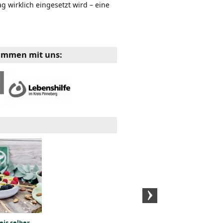
g wirklich eingesetzt wird – eine
sammen mit uns:
Gedeckter
Mini Eiswaffel
Apfelkuchen aus
Küchlein Rezept
Rührteig Rezept
eis selber