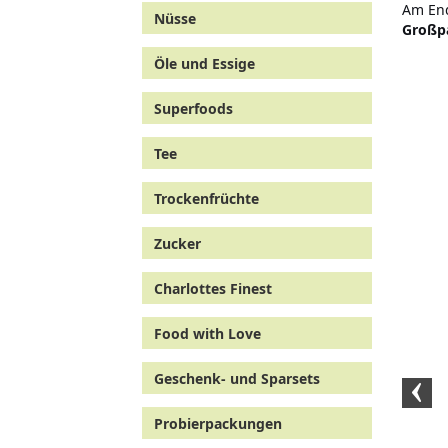
Am End
Nüsse
Großp
Öle und Essige
Superfoods
Tee
Trockenfrüchte
Zucker
Charlottes Finest
Glühweintorte mit
Sahnehaube Rezept
Food with Love
Geschenk- und Sparsets
Probierpackungen
Rührei:
Crème brûlée Rezepte