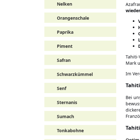
Nelken
Azafra
wieder
Orangenschale
Paprika
Piment
Tahiti
Safran
Mark u
Im Ver
Schwarzkümmel
Tahit
Senf
Bei u
Sternanis
bewuss
dicker
Franzö
Sumach
Tahit
Tonkabohne
Optim