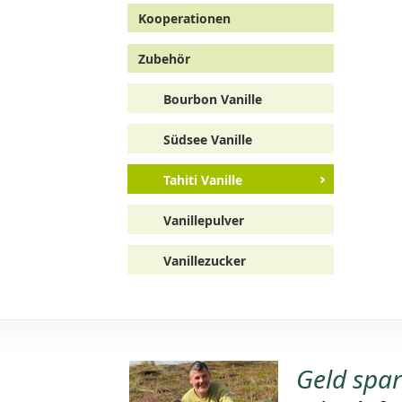
en von
einfach und schnell
Kooperationen
affiniert
Zubehör
Bourbon Vanille
Südsee Vanille
Tahiti Vanille
Vanillepulver
Vanillezucker
Geld spa