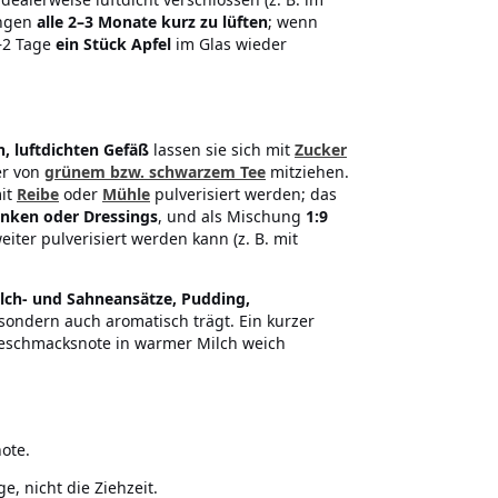
angen
alle 2–3 Monate kurz zu lüften
; wenn
–2 Tage
ein Stück Apfel
im Glas wieder
, luftdichten Gefäß
lassen sie sich mit
Zucker
er von
grünem bzw. schwarzem Tee
mitziehen.
mit
Reibe
oder
Mühle
pulverisiert werden; das
nken oder Dressings
, und als Mischung
1:9
eiter pulverisiert werden kann (z. B. mit
lch- und Sahneansätze, Pudding,
 sondern auch aromatisch trägt. Ein kurzer
 Geschmacksnote in warmer Milch weich
ote.
, nicht die Ziehzeit.