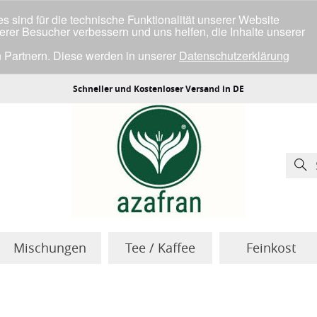
 sind für die technische Funktionalität unserer Website
serer Besucher verbessern und uns helfen, die Inhalte unserer
 Partnern. Diese werden in unserer
Datenschutzerklärung
ller Cookies einverstanden bist.
Schneller und Kostenloser Versand in DE
Mischungen
Tee / Kaffee
Feinkost