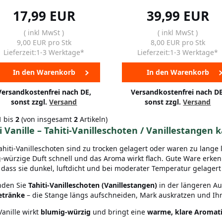
17,99 EUR
39,99 EUR
( inkl MwSt )
( inkl MwSt )
9,00 EUR pro Stk
8,00 EUR pro Stk
Lieferzeit:1-3 Werktage*
Lieferzeit:1-3 Werktage*
In den Warenkorb
In den Warenkorb
Versandkostenfrei nach DE,
Versandkostenfrei nach DE
sonst zzgl.
Versand
sonst zzgl.
Versand
1
bis
2
(von insgesamt
2
Artikeln)
i Vanille – Tahiti-Vanilleschoten / Vanillestangen 
Tahiti-Vanilleschoten sind zu trocken gelagert oder waren zu lange l
-würzige Duft schnell und das Aroma wirkt flach. Gute Ware erke
 dass sie dunkel, luftdicht und bei moderater Temperatur gelagert
inden Sie
Tahiti-Vanilleschoten (Vanillestangen)
in der längeren Au
etränke
– die Stange längs aufschneiden, Mark auskratzen und Ih
Vanille wirkt
blumig-würzig
und bringt eine
warme, klare Aromati