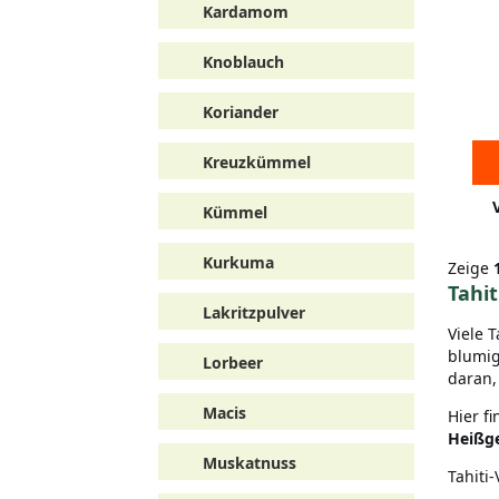
Kardamom
Knoblauch
Koriander
Kreuzkümmel
Kümmel
Kurkuma
Zeige
Tahit
Lakritzpulver
Viele 
blumig
Lorbeer
daran,
Macis
Hier f
Heißg
Muskatnuss
Tahiti-