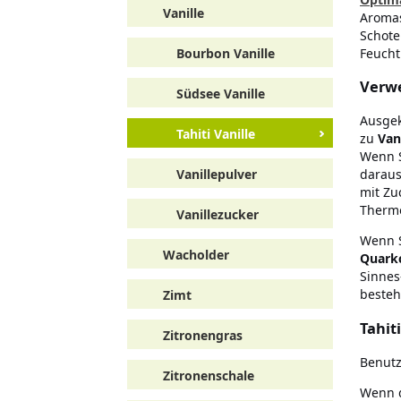
Vanille
Aromas
Schote
Feucht
Bourbon Vanille
Verwe
Südsee Vanille
Ausgek
Tahiti Vanille
zu
Van
Wenn S
Vanillepulver
daraus
mit Zu
Thermo
Vanillezucker
Wenn S
Wacholder
Quark
Sinnes
besteh
Zimt
Tahit
Zitronengras
Benutz
Zitronenschale
Wenn d