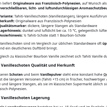
n liefert
Originalware aus Französisch-Polynesien
, auf Wunsch al
verschließbaren, licht- und luftundurchlässigen Aromaschutzbe
Variante:
Tahiti-Vanilleschoten (Vanillestangen), längere Ausführu
Herkunft:
Originalware aus Französisch-Polynesien
Qualitätsmarker:
dickere, längere Stangen als Standardware
Lagerhinweis:
dunkel und luftdicht bei ca. 15 °C, gelegentlich lüft
Dosierhinweis:
½ Tahiti-Schote statt 1 Bourbon-Schote
-Vanilleschoten sind im Vergleich zur üblichen Standardware oft
üp
nd ein deutlicheres Duftbild bringt.
gleich zu klassischer Bourbon Vanille zeichnet sich Tahiti Vanille d
i Vanilleschoten Qualität und Herkunft
nseren
Schoten
und beim
Vanillepulver
steht eine konstant hohe
Qu
t die längeren Versionen (Tahiti +15 cm) in frischer, hochwertiger
e und längere Stangen, als sie im klassischen Supermarkt üblich s
sisch-Polynesien.
i Vanilleschoten Lagerung
ale Lagerbedingungen
bestehen bei ca. 15 Grad und im Dunkeln, id