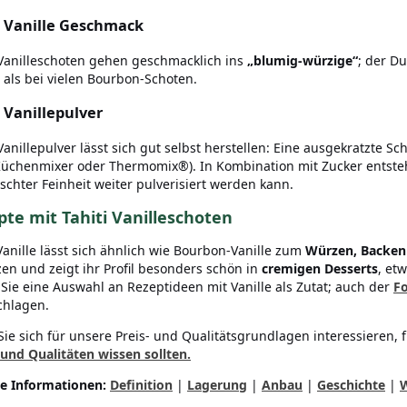
i Vanille Geschmack
-Vanilleschoten gehen geschmacklich ins
„blumig-würzige“
; der Du
 als bei vielen Bourbon-Schoten.
i Vanillepulver
-Vanillepulver lässt sich gut selbst herstellen: Eine ausgekratzte S
Küchenmixer oder Thermomix®). In Kombination mit Zucker entsteht 
chter Feinheit weiter pulverisiert werden kann.
te mit Tahiti Vanilleschoten
 Vanille lässt sich ähnlich wie Bourbon-Vanille zum
Würzen, Backen
zen und zeigt ihr Profil besonders schön in
cremigen Desserts
, et
 Sie eine Auswahl an Rezeptideen mit Vanille als Zutat; auch der
F
chlagen.
ie sich für unsere Preis- und Qualitätsgrundlagen interessieren, f
 und Qualitäten wissen sollten.
e Informationen:
Definition
|
Lagerung
|
Anbau
|
Geschichte
|