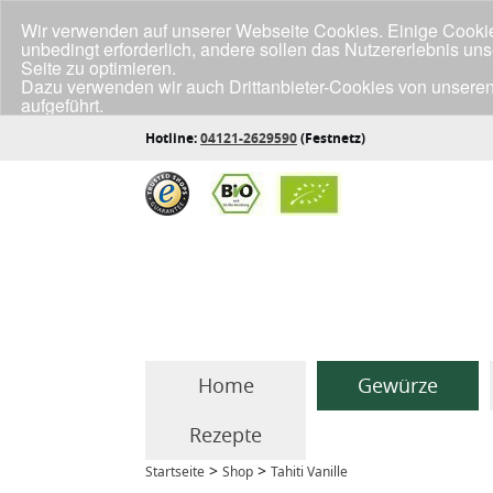
Wir verwenden auf unserer Webseite Cookies. Einige Cookies
unbedingt erforderlich, andere sollen das Nutzererlebnis un
Seite zu optimieren.
Dazu verwenden wir auch Drittanbieter-Cookies von unseren
aufgeführt.
Klicke unten auf "Annehmen", wenn du mit der Verwendung a
Hotline:
04121-2629590
(Festnetz)
Home
Gewürze
Rezepte
>
>
Startseite
Shop
Tahiti Vanille