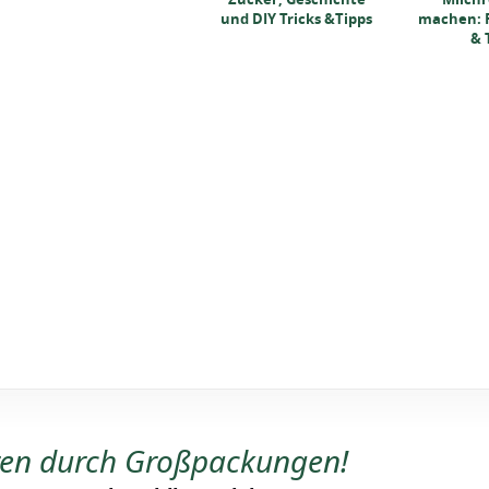
und DIY Tricks &Tipps
machen: R
& 
ren durch Großpackungen!