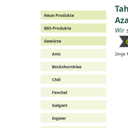
Tah
Neue Produkte
Az
BIO-Produkte
Wir 
Gewürze
Anis
Zeige
Bockshornklee
Chili
Fenchel
Galgant
Ingwer