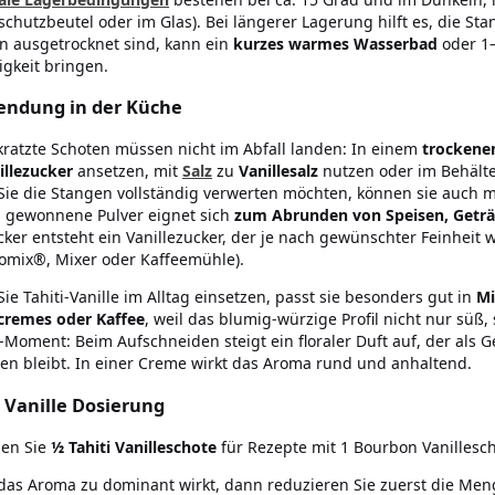
chutzbeutel oder im Glas). Bei längerer Lagerung hilft es, die St
n ausgetrocknet sind, kann ein
kurzes warmes Wasserbad
oder 1
igkeit bringen.
ndung in der Küche
ratzte Schoten müssen nicht im Abfall landen: In einem
trockenen
illezucker
ansetzen, mit
Salz
zu
Vanillesalz
nutzen oder im Behält
ie die Stangen vollständig verwerten möchten, können sie auch 
 gewonnene Pulver eignet sich
zum Abrunden von Speisen, Geträ
cker entsteht ein Vanillezucker, der je nach gewünschter Feinheit w
mix®, Mixer oder Kaffeemühle).
ie Tahiti-Vanille im Alltag einsetzen, passt sie besonders gut in
Mi
cremes oder Kaffee
, weil das blumig-würzige Profil nicht nur süß,
-Moment: Beim Aufschneiden steigt ein floraler Duft auf, der als
en bleibt. In einer Creme wirkt das Aroma rund und anhaltend.
i Vanille Dosierung
en Sie
½ Tahiti Vanilleschote
für Rezepte mit 1 Bourbon Vanillesch
as Aroma zu dominant wirkt, dann reduzieren Sie zuerst die Menge