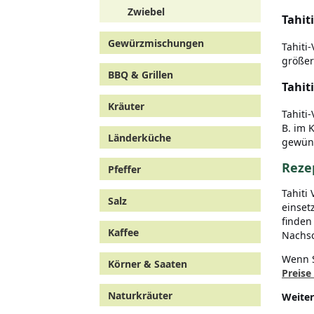
Zwiebel
Tahit
Gewürzmischungen
Tahiti
größer
BBQ & Grillen
Tahit
Kräuter
Tahiti
B. im 
Länderküche
gewüns
Rezep
Pfeffer
Tahiti
Salz
einset
finden
Kaffee
Nachs
Wenn S
Körner & Saaten
Preise
Naturkräuter
Weiter