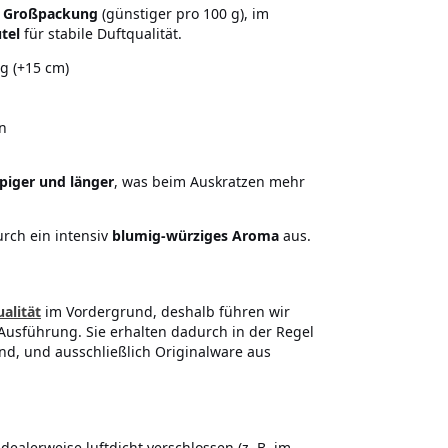
s
Großpackung
(günstiger pro 100 g), im
utel
für stabile Duftqualität.
ng (+15 cm)
en
piger und länger
, was beim Auskratzen mehr
urch ein intensiv
blumig-würziges Aroma
aus.
alität
im Vordergrund, deshalb führen wir
 Ausführung. Sie erhalten dadurch in der Regel
ind, und ausschließlich Originalware aus
ealerweise luftdicht verschlossen (z. B. im