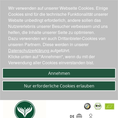
Wir verwenden auf unserer Webseite Cookies. Einige
Cookies sind für die technische Funktionalität unserer
Website unbedingt erforderlich, andere sollen das
Nutzererlebnis unserer Besucher verbessern und uns
helfen, die Inhalte unserer Seite zu optimieren.
Dazu verwenden wir auch Drittanbieter-Cookies von
unseren Partnern. Diese werden in unserer
Datenschutzerklärung
aufgeführt.
Klicke unten auf "Annehmen", wenn du mit der
Verwendung aller Cookies einverstanden bist.
Annehmen
Nur erforderliche Cookies erlauben
DE