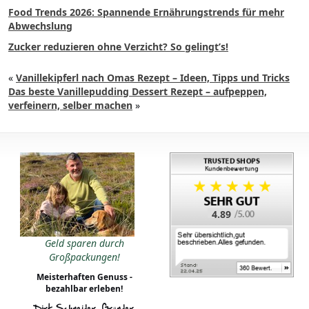
Food Trends 2026: Spannende Ernährungstrends für mehr
Abwechslung
Zucker reduzieren ohne Verzicht? So gelingt’s!
«
Vanillekipferl nach Omas Rezept – Ideen, Tipps und Tricks
Das beste Vanillepudding Dessert Rezept – aufpeppen,
verfeinern, selber machen
»
4.89
Geld sparen durch
Großpackungen!
Meisterhaften Genuss -
bezahlbar erleben!
Dirk Schneider, Gründer