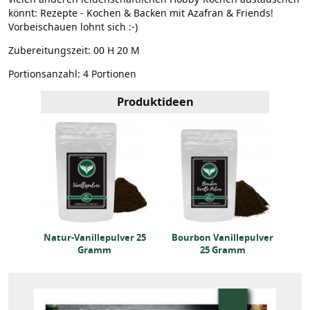
könnt: Rezepte - Kochen & Backen mit Azafran & Friends!
Vorbeischauen lohnt sich :-)
Zubereitungszeit:
00 H 20 M
Portionsanzahl:
4 Portionen
Produktideen
lver
Natur-Vanillepulver 25
Bourbon Vanillepulver
Na
Gramm
25 Gramm