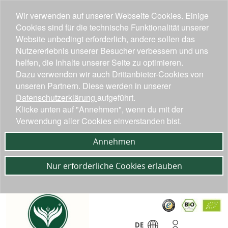
Wir verwenden auf unserer Webseite Cookies. Einige
Cookies sind für die technische Funktionalität unserer
Website unbedingt erforderlich, andere sollen das
Nutzererlebnis unserer Besucher verbessern und uns
helfen, die Inhalte unserer Seite zu optimieren.
Dazu verwenden wir auch Drittanbieter-Cookies von
unseren Partnern. Diese werden in unserer
Datenschutzerklärung
aufgeführt.
Klicke unten auf "Annehmen", wenn du mit der
Verwendung aller Cookies einverstanden bist.
Annehmen
Nur erforderliche Cookies erlauben
DE