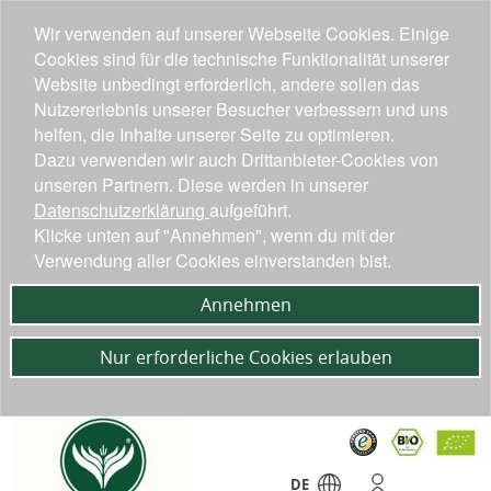
Wir verwenden auf unserer Webseite Cookies. Einige
Cookies sind für die technische Funktionalität unserer
Website unbedingt erforderlich, andere sollen das
Nutzererlebnis unserer Besucher verbessern und uns
helfen, die Inhalte unserer Seite zu optimieren.
Dazu verwenden wir auch Drittanbieter-Cookies von
unseren Partnern. Diese werden in unserer
Datenschutzerklärung
aufgeführt.
Klicke unten auf "Annehmen", wenn du mit der
Verwendung aller Cookies einverstanden bist.
Annehmen
Nur erforderliche Cookies erlauben
DE