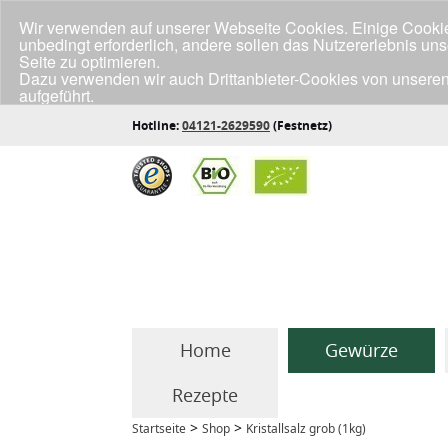
Wir verwenden auf unserer Webseite Cookies. Einige Cookies
unbedingt erforderlich, andere sollen das Nutzererlebnis un
Seite zu optimieren.
Dazu verwenden wir auch Drittanbieter-Cookies von unseren
aufgeführt.
Klicke unten auf "Annehmen", wenn du mit der Verwendung a
Hotline:
04121-2629590
(Festnetz)
Home
Gewürze
Rezepte
>
>
Startseite
Shop
Kristallsalz grob (1kg)