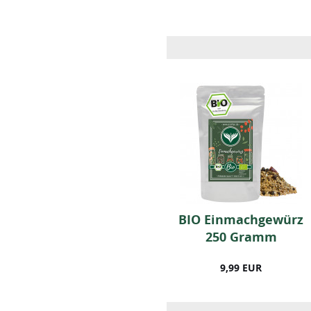
n
Bunter Pfeffer (50
BIO Einmachgewürz
Gramm)
250 Gramm
5,99 EUR
9,99 EUR