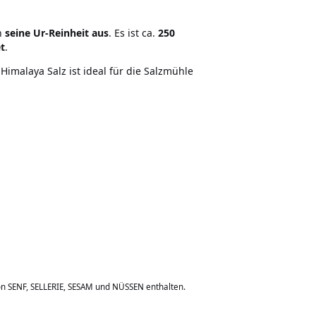
h
seine Ur-Reinheit aus
. Es ist ca.
250
t
.
 Himalaya Salz ist ideal für die Salzmühle
on SENF, SELLERIE, SESAM und NÜSSEN enthalten.