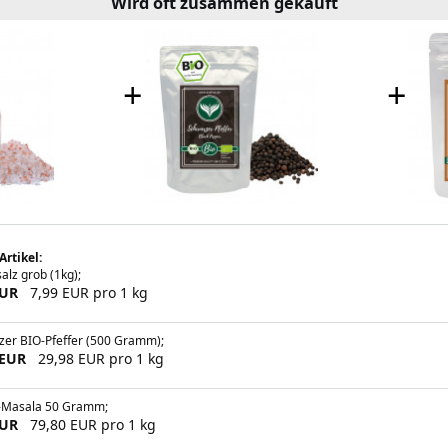
Wird oft zusammen gekauft
+
+
Artikel:
salz grob (1kg);
EUR
7,99 EUR pro 1 kg
zer BIO-Pfeffer (500 Gramm);
 EUR
29,98 EUR pro 1 kg
Masala 50 Gramm;
EUR
79,80 EUR pro 1 kg