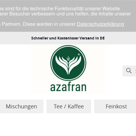
 sind für die technische Funktionalität unserer Website
serer Besucher verbessern und uns helfen, die Inhalte unserer
 Partnern. Diese werden in unserer
Datenschutzerklärung
ller Cookies einverstanden bist.
Schneller und Kostenloser Versand in DE
Mischungen
Tee / Kaffee
Feinkost