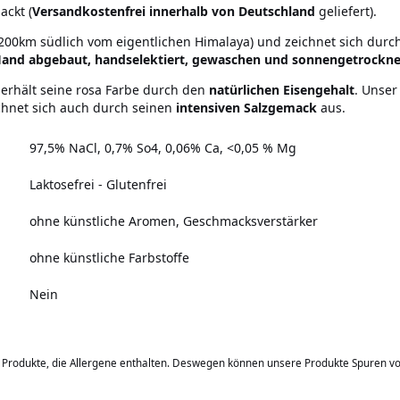
ackt (
Versandkostenfrei innerhalb von Deutschland
geliefert).
200km südlich vom eigentlichen Himalaya) und zeichnet sich durc
on Hand abgebaut, handselektiert, gewaschen und sonnengetrockne
erhält seine rosa Farbe durch den
natürlichen Eisengehalt
. Unser
ichnet sich auch durch seinen
intensiven Salzgemack
aus.
97,5% NaCl, 0,7% So4, 0,06% Ca, <0,05 % Mg
Laktosefrei - Glutenfrei
ohne künstliche Aromen, Geschmacksverstärker
ohne künstliche Farbstoffe
Nein
b Produkte, die Allergene enthalten. Deswegen können unsere Produkte Spuren v