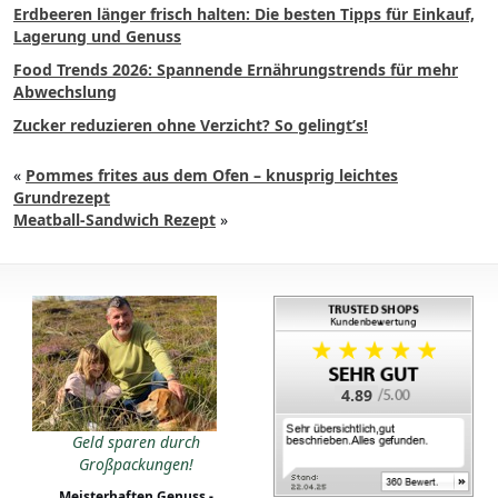
Erdbeeren länger frisch halten: Die besten Tipps für Einkauf,
Lagerung und Genuss
Food Trends 2026: Spannende Ernährungstrends für mehr
Abwechslung
Zucker reduzieren ohne Verzicht? So gelingt’s!
«
Pommes frites aus dem Ofen – knusprig leichtes
Grundrezept
Meatball-Sandwich Rezept
»
4.89
Geld sparen durch
Großpackungen!
Meisterhaften Genuss -