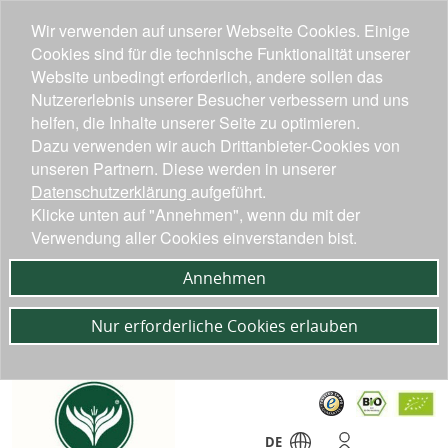
Wir verwenden auf unserer Webseite Cookies. Einige
Cookies sind für die technische Funktionalität unserer
Website unbedingt erforderlich, andere sollen das
Nutzererlebnis unserer Besucher verbessern und uns
helfen, die Inhalte unserer Seite zu optimieren.
Dazu verwenden wir auch Drittanbieter-Cookies von
unseren Partnern. Diese werden in unserer
Datenschutzerklärung
aufgeführt.
Klicke unten auf "Annehmen", wenn du mit der
Verwendung aller Cookies einverstanden bist.
Annehmen
Nur erforderliche Cookies erlauben
DE