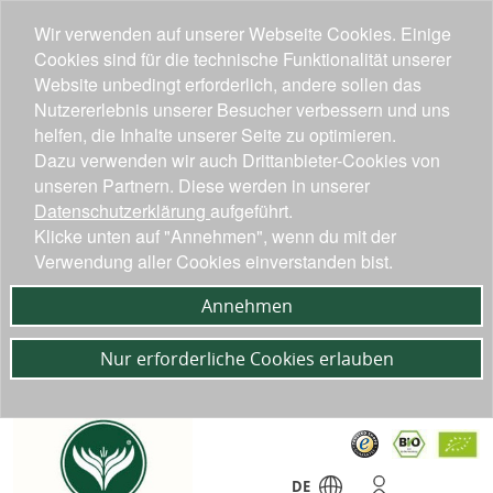
Wir verwenden auf unserer Webseite Cookies. Einige
Cookies sind für die technische Funktionalität unserer
Website unbedingt erforderlich, andere sollen das
Nutzererlebnis unserer Besucher verbessern und uns
helfen, die Inhalte unserer Seite zu optimieren.
Dazu verwenden wir auch Drittanbieter-Cookies von
unseren Partnern. Diese werden in unserer
Datenschutzerklärung
aufgeführt.
Klicke unten auf "Annehmen", wenn du mit der
Verwendung aller Cookies einverstanden bist.
Annehmen
Nur erforderliche Cookies erlauben
DE