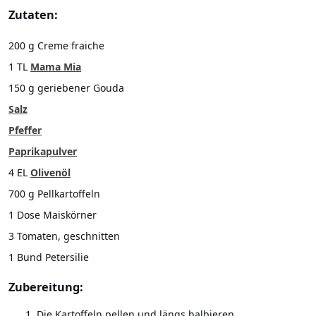
Zutaten:
200 g Creme fraiche
1 TL
Mama Mia
150 g geriebener Gouda
Salz
Pfeffer
Paprikapulver
4 EL
Olivenöl
700 g Pellkartoffeln
1 Dose Maiskörner
3 Tomaten, geschnitten
1 Bund Petersilie
Zubereitung:
Die Kartoffeln pellen und längs halbieren.