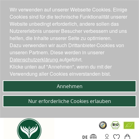
Wir verwenden auf unserer Webseite Cookies. Einige
Cookies sind für die technische Funktionalität unserer
Website unbedingt erforderlich, andere sollen das
Nutzererlebnis unserer Besucher verbessern und uns
helfen, die Inhalte unserer Seite zu optimieren.
Dazu verwenden wir auch Drittanbieter-Cookies von
unseren Partnern. Diese werden in unserer
Datenschutzerklärung
aufgeführt.
Klicke unten auf "Annehmen", wenn du mit der
Verwendung aller Cookies einverstanden bist.
Annehmen
Nur erforderliche Cookies erlauben
DE