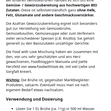
Bei unseren Gemüsebrühen handelt es sich um eine
Gemüse- / Gewürzzubereitung aus hochwertigen BIO
Zutaten
. Diese ist selbstverständlich ganz
ohne Hefe,
Fett, Glutamate und andere Geschmacksverstärker.
Die Azafran Gewürzzubereitung eignet sich besonders
gut zur Herstellung von Gemüsebrühe,
Gemüsebouillon, Gemüsesuppe oder zum Verfeinern
vieler verschiedener Speisen (z.B. Risotto). Sie gehört
generell zu den Basiszutaten unzähliger Gerichte.
Die Food with Love Mischung haben wir zusammen mit
den, von uns sehr geschätzten und ans Herz
gewachsenen, Foodbloggern Manuela und Joelle
Herzfeld von www.foodwithlove.de, mit viel Liebe und
Sorgfalt kreiert.
Wichtig:
Die Brühe ist, gegenüber Marktbegleiter-
Produkten, salzarm. Eventuell muss man sie nach
eigenem Bedarf etwas nachsalzen.
Verwendung und Dosierung
Lösen Sie 1 EL Brühe (ca. 11g) in 500 ml Wasser