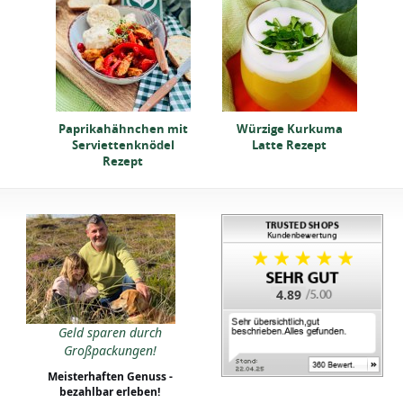
n
Paprikahähnchen mit
Würzige Kurkuma
uce
Serviettenknödel
Latte Rezept
Rezept
4.89
Geld sparen durch
Großpackungen!
Meisterhaften Genuss -
bezahlbar erleben!