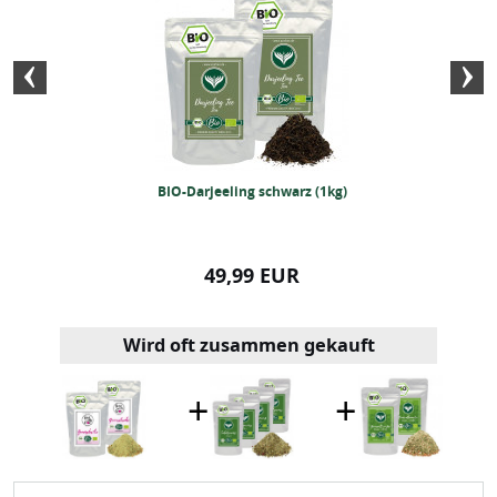
BIO-Grüntee (1kg)
BIO-Darjeeling schwarz (1kg)
BIO Datteln Med
5k
99 EUR
49,99 EUR
89,99
Wird oft zusammen gekauft
+
+