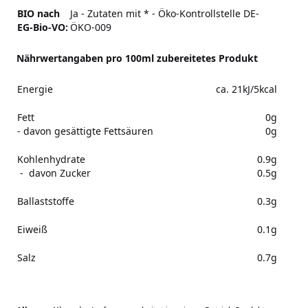
BIO nach
Ja - Zutaten mit * - Öko-Kontrollstelle DE-
EG-Bio-VO:
ÖKO-009
Nährwertangaben pro 100ml zubereitetes Produkt
Energie
ca. 21kJ/5kcal
Fett
0g
- davon gesättigte Fettsäuren
0g
Kohlenhydrate
0.9g
- davon Zucker
0.5g
Ballaststoffe
0.3g
Eiweiß
0.1g
Salz
0.7g