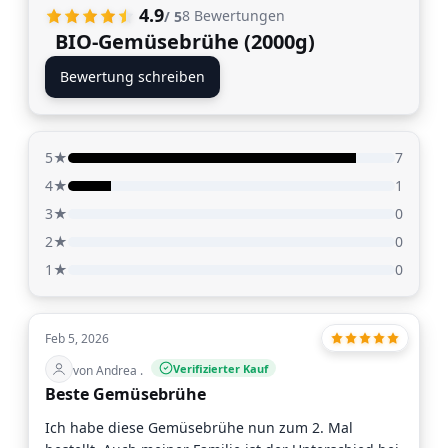
4.9
8
Bewertungen
/ 5
BIO-Gemüsebrühe (2000g)
Bewertung schreiben
5★
7
4★
1
3★
0
2★
0
1★
0
Feb 5, 2026
Verifizierter Kauf
von Andrea .
Beste Gemüsebrühe
Ich habe diese Gemüsebrühe nun zum 2. Mal