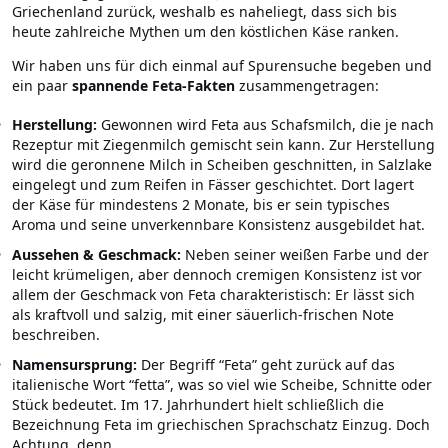
Griechenland zurück, weshalb es naheliegt, dass sich bis
heute zahlreiche Mythen um den köstlichen Käse ranken.
Wir haben uns für dich einmal auf Spurensuche begeben und
ein paar
spannende Feta-Fakten
zusammengetragen:
Herstellung:
Gewonnen wird Feta aus Schafsmilch, die je nach
Rezeptur mit Ziegenmilch gemischt sein kann. Zur Herstellung
wird die geronnene Milch in Scheiben geschnitten, in Salzlake
eingelegt und zum Reifen in Fässer geschichtet. Dort lagert
der Käse für mindestens 2 Monate, bis er sein typisches
Aroma und seine unverkennbare Konsistenz ausgebildet hat.
Aussehen & Geschmack:
Neben seiner weißen Farbe und der
leicht krümeligen, aber dennoch cremigen Konsistenz ist vor
allem der Geschmack von Feta charakteristisch: Er lässt sich
als kraftvoll und salzig, mit einer säuerlich-frischen Note
beschreiben.
Namensursprung:
Der Begriff “Feta” geht zurück auf das
italienische Wort “fetta”, was so viel wie Scheibe, Schnitte oder
Stück bedeutet. Im 17. Jahrhundert hielt schließlich die
Bezeichnung Feta im griechischen Sprachschatz Einzug. Doch
Achtung, denn…