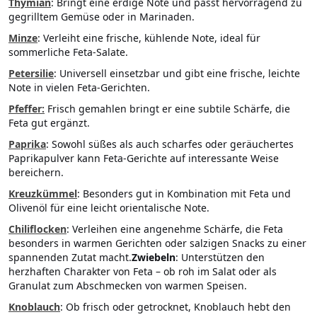
Thymian
: Bringt eine erdige Note und passt hervorragend zu
gegrilltem Gemüse oder in Marinaden.
Minze
: Verleiht eine frische, kühlende Note, ideal für
sommerliche Feta-Salate.
Petersilie
: Universell einsetzbar und gibt eine frische, leichte
Note in vielen Feta-Gerichten.
Pfeffer
:
Frisch gemahlen bringt er eine subtile Schärfe, die
Feta gut ergänzt.
Paprika
: Sowohl süßes als auch scharfes oder geräuchertes
Paprikapulver kann Feta-Gerichte auf interessante Weise
bereichern.
Kreuzkümmel
: Besonders gut in Kombination mit Feta und
Olivenöl für eine leicht orientalische Note.
Chiliflocken
: Verleihen eine angenehme Schärfe, die Feta
besonders in warmen Gerichten oder salzigen Snacks zu einer
spannenden Zutat macht.
Zwiebeln
: Unterstützen den
herzhaften Charakter von Feta – ob roh im Salat oder als
Granulat zum Abschmecken von warmen Speisen.
Knoblauch
: Ob frisch oder getrocknet, Knoblauch hebt den