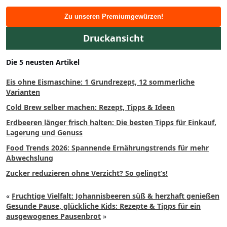
Zu unseren Premiumgewürzen!
Druckansicht
Die 5 neusten Artikel
Eis ohne Eismaschine: 1 Grundrezept, 12 sommerliche
Varianten
Cold Brew selber machen: Rezept, Tipps & Ideen
Erdbeeren länger frisch halten: Die besten Tipps für Einkauf,
Lagerung und Genuss
Food Trends 2026: Spannende Ernährungstrends für mehr
Abwechslung
Zucker reduzieren ohne Verzicht? So gelingt’s!
«
Fruchtige Vielfalt: Johannisbeeren süß & herzhaft genießen
Gesunde Pause, glückliche Kids: Rezepte & Tipps für ein
ausgewogenes Pausenbrot
»