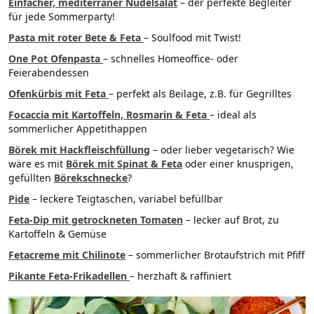
Einfacher, mediterraner Nudelsalat
– der perfekte Begleiter
für jede Sommerparty!
Pasta mit roter Bete & Feta
– Soulfood mit Twist!
One Pot Ofenpasta
– schnelles Homeoffice- oder
Feierabendessen
Ofenkürbis mit Feta
– perfekt als Beilage, z.B. für Gegrilltes
Focaccia mit Kartoffeln, Rosmarin & Feta
– ideal als
sommerlicher Appetithappen
Börek mit Hackfleischfüllung
– oder lieber vegetarisch? Wie
wäre es mit
Börek mit Spinat & Feta
oder einer knusprigen,
gefüllten
Börekschnecke
?
Pide
– leckere Teigtaschen, variabel befüllbar
Feta-Dip mit getrockneten Tomaten
– lecker auf Brot, zu
Kartoffeln & Gemüse
Fetacreme mit Chilinote
– sommerlicher Brotaufstrich mit Pfiff
Pikante Feta-Frikadellen
– herzhaft & raffiniert