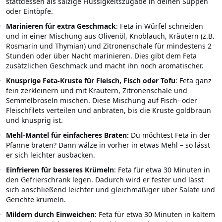
stattdessen als salzige Flüssigkeitszugabe in deinen Suppen
oder Eintöpfe.
Marinieren für extra Geschmack
: Feta in Würfel schneiden
und in einer Mischung aus Olivenöl, Knoblauch, Kräutern (z.B.
Rosmarin und Thymian) und Zitronenschale für mindestens 2
Stunden oder über Nacht marinieren. Dies gibt dem Feta
zusätzlichen Geschmack und macht ihn noch aromatischer.
Knusprige Feta-Kruste für Fleisch, Fisch oder Tofu
: Feta ganz
fein zerkleinern und mit Kräutern, Zitronenschale und
Semmelbröseln mischen. Diese Mischung auf Fisch- oder
Fleischfilets verteilen und anbraten, bis die Kruste goldbraun
und knusprig ist.
Mehl-Mantel für einfacheres Braten:
Du möchtest Feta in der
Pfanne braten? Dann wälze in vorher in etwas Mehl – so lässt
er sich leichter ausbacken.
Einfrieren für besseres Krümeln
: Feta für etwa 30 Minuten in
den Gefrierschrank legen. Dadurch wird er fester und lässt
sich anschließend leichter und gleichmäßiger über Salate und
Gerichte krümeln.
Mildern durch Einweichen
: Feta für etwa 30 Minuten in kaltem