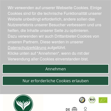
Wir verwenden auf unserer Webseite Cookies. Einige
Cookies sind für die technische Funktionalität unserer
Website unbedingt erforderlich, andere sollen das
Nutzererlebnis unserer Besucher verbessern und uns
helfen, die Inhalte unserer Seite zu optimieren.
Dazu verwenden wir auch Drittanbieter-Cookies von
unseren Partnern. Diese werden in unserer
Datenschutzerklärung
aufgeführt.
Klicke unten auf "Annehmen", wenn du mit der
Verwendung aller Cookies einverstanden bist.
Annehmen
Nur erforderliche Cookies erlauben
DE