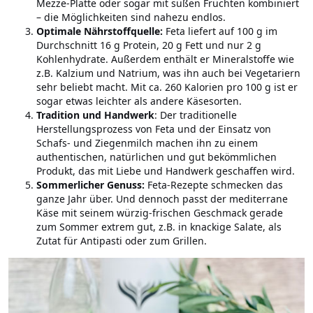
Mezze-Platte oder sogar mit süßen Früchten kombiniert
– die Möglichkeiten sind nahezu endlos.
Optimale Nährstoffquelle:
Feta liefert auf 100 g im
Durchschnitt 16 g Protein, 20 g Fett und nur 2 g
Kohlenhydrate. Außerdem enthält er Mineralstoffe wie
z.B. Kalzium und Natrium, was ihn auch bei Vegetariern
sehr beliebt macht. Mit ca. 260 Kalorien pro 100 g ist er
sogar etwas leichter als andere Käsesorten.
Tradition und Handwerk
: Der traditionelle
Herstellungsprozess von Feta und der Einsatz von
Schafs- und Ziegenmilch machen ihn zu einem
authentischen, natürlichen und gut bekömmlichen
Produkt, das mit Liebe und Handwerk geschaffen wird.
Sommerlicher Genuss:
Feta-Rezepte schmecken das
ganze Jahr über. Und dennoch passt der mediterrane
Käse mit seinem würzig-frischen Geschmack gerade
zum Sommer extrem gut, z.B. in knackige Salate, als
Zutat für Antipasti oder zum Grillen.