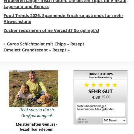
Erdbeeren länger frisch halten: Die besten Tipps für Einkauf,
Lagerung und Genuss
Food Trends 2026: Spannende Ernährungstrends für mehr
Abwechslung
Zucker reduzieren ohne Verzicht? So gelingt’s!
«
Gyros Schichtsalat mit Chips – Rezept
Omelett Grundrezept – Rezept
»
4.89
Geld sparen durch
Großpackungen!
Meisterhaften Genuss -
bezahlbar erleben!