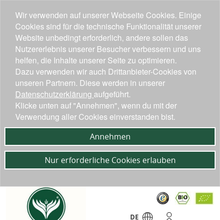
Wir verwenden auf unserer Webseite Cookies. Einige
Cookies sind für die technische Funktionalität unserer
Website unbedingt erforderlich, andere sollen das
Nutzererlebnis unserer Besucher verbessern und uns
helfen, die Inhalte unserer Seite zu optimieren.
Dazu verwenden wir auch Drittanbieter-Cookies von
unseren Partnern. Diese werden in unserer
Datenschutzerklärung
aufgeführt.
Klicke unten auf "Annehmen", wenn du mit der
Verwendung aller Cookies einverstanden bist.
Annehmen
Nur erforderliche Cookies erlauben
DE