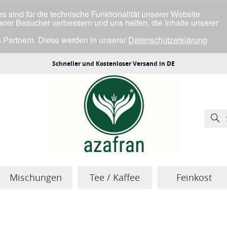
 sind für die technische Funktionalität unserer Website
serer Besucher verbessern und uns helfen, die Inhalte unserer
 Partnern. Diese werden in unserer
Datenschutzerklärung
ller Cookies einverstanden bist.
Schneller und Kostenloser Versand in DE
Mischungen
Tee / Kaffee
Feinkost