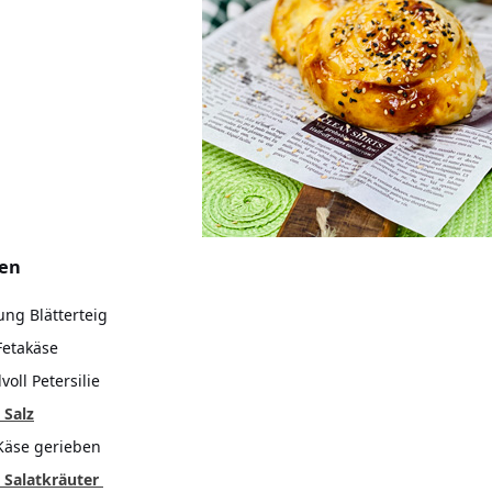
ten
ung Blätterteig
Fetakäse
oll Petersilie
 Salz
Käse gerieben
e Salatkräuter