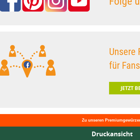
Folge u
Unsere 
für Fan
JETZT 
Zu unseren Premiumgewürze
Druckansicht