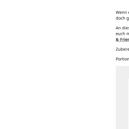
Wenn e
doch g
An die
euch m
& Frie
Zubere
Portio