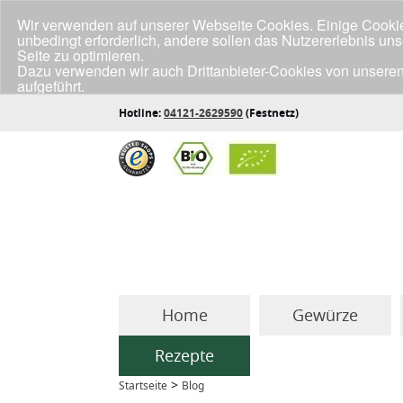
Wir verwenden auf unserer Webseite Cookies. Einige Cookies
unbedingt erforderlich, andere sollen das Nutzererlebnis un
Seite zu optimieren.
Dazu verwenden wir auch Drittanbieter-Cookies von unseren
aufgeführt.
Klicke unten auf "Annehmen", wenn du mit der Verwendung a
Hotline:
04121-2629590
(Festnetz)
Home
Gewürze
Rezepte
>
Startseite
Blog