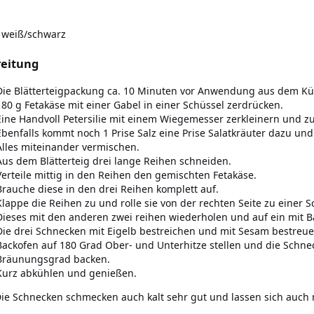
 weiß/schwarz
reitung
Die Blätterteigpackung ca. 10 Minuten vor Anwendung aus dem 
180 g Fetakäse mit einer Gabel in einer Schüssel zerdrücken.
Eine Handvoll Petersilie mit einem Wiegemesser zerkleinern und z
Ebenfalls kommt noch 1 Prise Salz eine Prise Salatkräuter dazu un
Alles miteinander vermischen.
Aus dem Blätterteig drei lange Reihen schneiden.
Verteile mittig in den Reihen den gemischten Fetakäse.
Brauche diese in den drei Reihen komplett auf.
Klappe die Reihen zu und rolle sie von der rechten Seite zu einer 
Dieses mit den anderen zwei reihen wiederholen und auf ein mit B
Die drei Schnecken mit Eigelb bestreichen und mit Sesam bestreue
Backofen auf 180 Grad Ober- und Unterhitze stellen und die Schn
Bräunungsgrad backen.
Kurz abkühlen und genießen.
Die Schnecken schmecken auch kalt sehr gut und lassen sich auch 