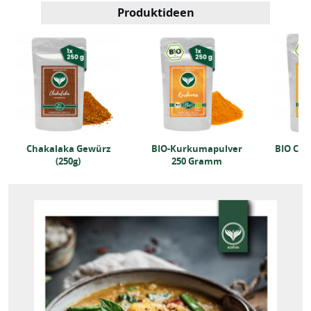
Produktideen
Chakalaka Gewürz
BIO-Kurkumapulver
BIO Cur
(250g)
250 Gramm
25