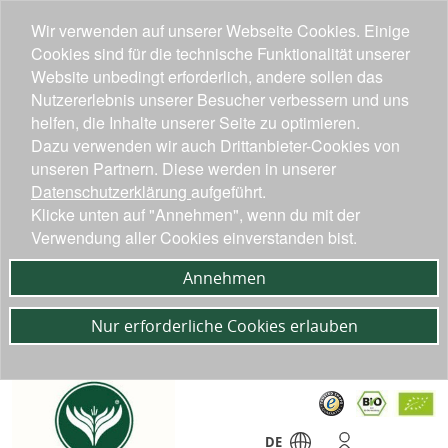
Wir verwenden auf unserer Webseite Cookies. Einige
Cookies sind für die technische Funktionalität unserer
Website unbedingt erforderlich, andere sollen das
Nutzererlebnis unserer Besucher verbessern und uns
helfen, die Inhalte unserer Seite zu optimieren.
Dazu verwenden wir auch Drittanbieter-Cookies von
unseren Partnern. Diese werden in unserer
Datenschutzerklärung
aufgeführt.
Klicke unten auf "Annehmen", wenn du mit der
Verwendung aller Cookies einverstanden bist.
Annehmen
Nur erforderliche Cookies erlauben
DE