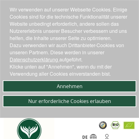
Wir verwenden auf unserer Webseite Cookies. Einige
Cookies sind für die technische Funktionalität unserer
Website unbedingt erforderlich, andere sollen das
Nutzererlebnis unserer Besucher verbessern und uns
helfen, die Inhalte unserer Seite zu optimieren.
Dazu verwenden wir auch Drittanbieter-Cookies von
unseren Partnern. Diese werden in unserer
Datenschutzerklärung
aufgeführt.
Klicke unten auf "Annehmen", wenn du mit der
Verwendung aller Cookies einverstanden bist.
Annehmen
Nur erforderliche Cookies erlauben
DE