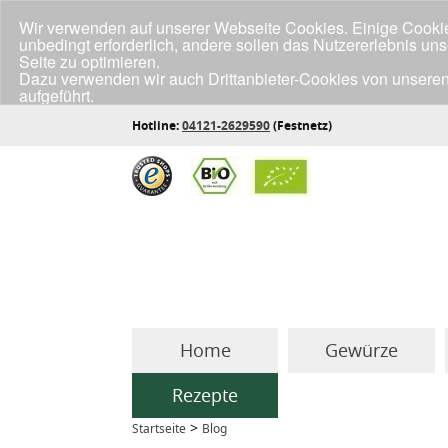
Wir verwenden auf unserer Webseite Cookies. Einige Cookies
unbedingt erforderlich, andere sollen das Nutzererlebnis un
Seite zu optimieren.
Dazu verwenden wir auch Drittanbieter-Cookies von unseren
aufgeführt.
Klicke unten auf "Annehmen", wenn du mit der Verwendung a
Hotline:
04121-2629590
(Festnetz)
Home
Gewürze
Rezepte
>
Startseite
Blog