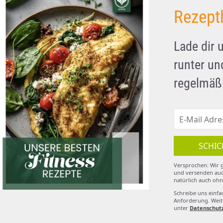
Rezept
Lade dir 
runter u
regelmäßi
SCHIC
Versprochen: Wir g
und versenden auc
natürlich auch ohn
Schreibe uns einfa
Anforderung. Weite
unter
Datenschut