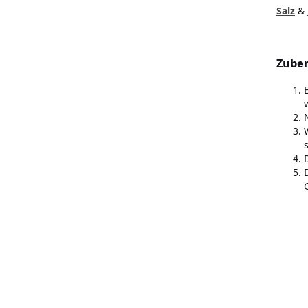
Salz
&
Zuber