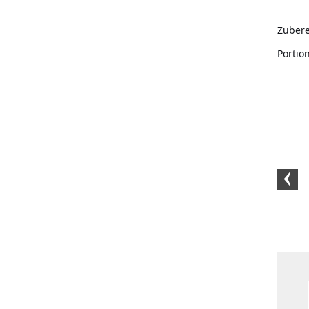
Zubere
Portio
Dänisches Rauchsalz
Kristallsalz fein (10kg)
Dänisches 
(1kg)
(500 G