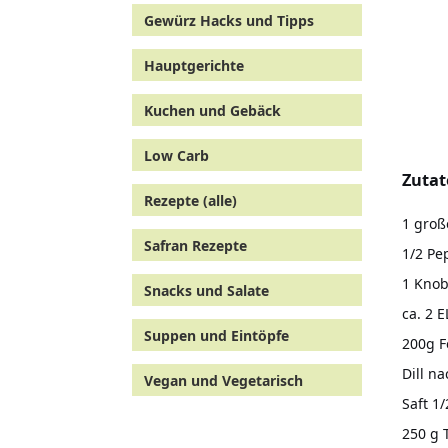
Gewürz Hacks und Tipps
Hauptgerichte
Kuchen und Gebäck
Low Carb
Zutat
Rezepte (alle)
1 groß
Safran Rezepte
1/2 Pe
1 Knob
Snacks und Salate
ca. 2 
Suppen und Eintöpfe
200g F
Dill n
Vegan und Vegetarisch
Saft 1
250 g T