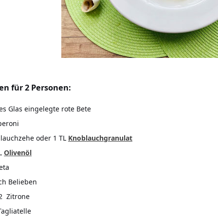
en für 2 Personen:
es Glas eingelegte rote Bete
peroni
lauchzehe oder 1 TL
Knoblauchgranulat
EL
Olivenöl
eta
ach Belieben
/2 Zitrone
agliatelle