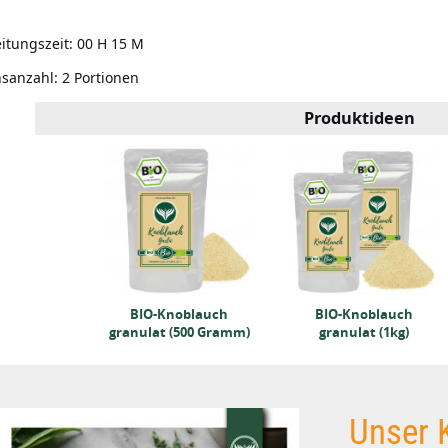
itungszeit:
00 H 15 M
nsanzahl:
2 Portionen
Produktideen
Rauchsalz
ramm)
BIO-Knoblauch
BIO-Knoblauch
granulat (500 Gramm)
granulat (1kg)
Unser 