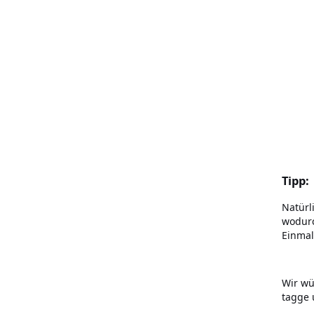
Tipp:
Natürl
wodurc
Einmal
Wir wü
tagge 