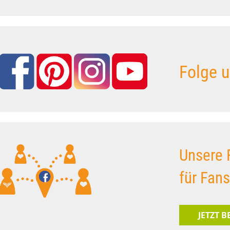
Folge u
Unsere 
für Fan
JETZT 