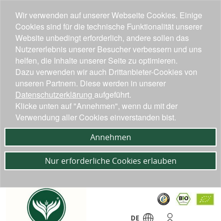
Wir verwenden auf unserer Webseite Cookies. Einige
Cookies sind für die technische Funktionalität unserer
Website unbedingt erforderlich, andere sollen das
Nutzererlebnis unserer Besucher verbessern und uns
helfen, die Inhalte unserer Seite zu optimieren.
Dazu verwenden wir auch Drittanbieter-Cookies von
unseren Partnern. Diese werden in unserer
Datenschutzerklärung
aufgeführt.
Klicke unten auf "Annehmen", wenn du mit der
Verwendung aller Cookies einverstanden bist.
Annehmen
Nur erforderliche Cookies erlauben
DE