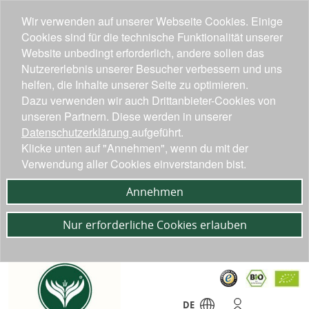
Wir verwenden auf unserer Webseite Cookies. Einige
Cookies sind für die technische Funktionalität unserer
Website unbedingt erforderlich, andere sollen das
Nutzererlebnis unserer Besucher verbessern und uns
helfen, die Inhalte unserer Seite zu optimieren.
Dazu verwenden wir auch Drittanbieter-Cookies von
unseren Partnern. Diese werden in unserer
Datenschutzerklärung
aufgeführt.
Klicke unten auf "Annehmen", wenn du mit der
Verwendung aller Cookies einverstanden bist.
Annehmen
Nur erforderliche Cookies erlauben
DE