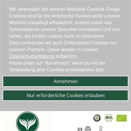
Wir verwenden auf unserer Webseite Cookies. Einige
Cookies sind für die technische Funktionalität unserer
Website unbedingt erforderlich, andere sollen das
Nutzererlebnis unserer Besucher verbessern und uns
helfen, die Inhalte unserer Seite zu optimieren.
Dazu verwenden wir auch Drittanbieter-Cookies von
unseren Partnern. Diese werden in unserer
Datenschutzerklärung
aufgeführt.
Klicke unten auf "Annehmen", wenn du mit der
Verwendung aller Cookies einverstanden bist.
Annehmen
Nur erforderliche Cookies erlauben
DE