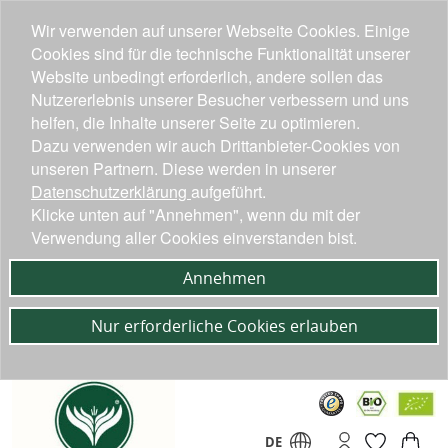
Wir verwenden auf unserer Webseite Cookies. Einige
Cookies sind für die technische Funktionalität unserer
Website unbedingt erforderlich, andere sollen das
Nutzererlebnis unserer Besucher verbessern und uns
helfen, die Inhalte unserer Seite zu optimieren.
Dazu verwenden wir auch Drittanbieter-Cookies von
unseren Partnern. Diese werden in unserer
Datenschutzerklärung
aufgeführt.
Klicke unten auf "Annehmen", wenn du mit der
Verwendung aller Cookies einverstanden bist.
Annehmen
Nur erforderliche Cookies erlauben
DE