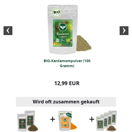
mom ganz (400
BIO-Kardamompulver (100
BIO Berberi
ramm)
Gramm)
99 EUR
12,99 EUR
32,99
Wird oft zusammen gekauft
+
+