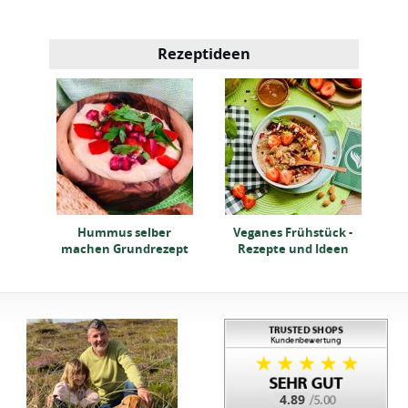
Rezeptideen
Wa
zept
Hummus selber
Veganes Frühstück -
machen Grundrezept
Rezepte und Ideen
4.89