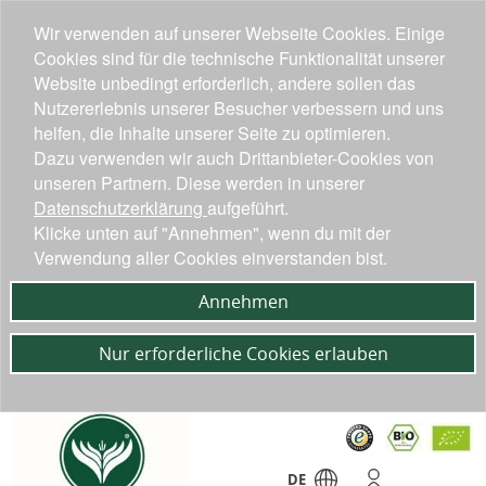
Wir verwenden auf unserer Webseite Cookies. Einige
Cookies sind für die technische Funktionalität unserer
Website unbedingt erforderlich, andere sollen das
Nutzererlebnis unserer Besucher verbessern und uns
helfen, die Inhalte unserer Seite zu optimieren.
Dazu verwenden wir auch Drittanbieter-Cookies von
unseren Partnern. Diese werden in unserer
Datenschutzerklärung
aufgeführt.
Klicke unten auf "Annehmen", wenn du mit der
Verwendung aller Cookies einverstanden bist.
Annehmen
Nur erforderliche Cookies erlauben
DE