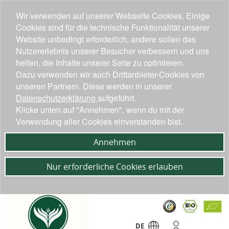
Wir verwenden auf unserer Webseite Cookies. Einige
Cookies sind für die technische Funktionalität unserer
Website unbedingt erforderlich, andere sollen das
Nutzererlebnis unserer Besucher verbessern und uns
helfen, die Inhalte unserer Seite zu optimieren.
Dazu verwenden wir auch Drittanbieter-Cookies von
unseren Partnern. Diese werden in unserer
Datenschutzerklärung
aufgeführt.
Klicke unten auf "Annehmen", wenn du mit der
Verwendung aller Cookies einverstanden bist.
Annehmen
Nur erforderliche Cookies erlauben
DE