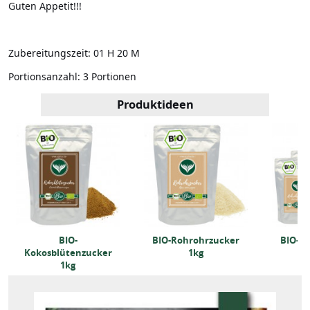
Guten Appetit!!!
Zubereitungszeit:
01 H 20 M
Portionsanzahl:
3 Portionen
Produktideen
BIO-
BIO-Rohrohrzucker
BIO-R
Kokosblütenzucker
1kg
1kg