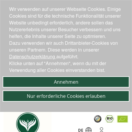
Wir verwenden auf unserer Webseite Cookies. Einige
Cookies sind für die technische Funktionalität unserer
Website unbedingt erforderlich, andere sollen das
Nutzererlebnis unserer Besucher verbessern und uns
helfen, die Inhalte unserer Seite zu optimieren.
Dazu verwenden wir auch Drittanbieter-Cookies von
unseren Partnern. Diese werden in unserer
Datenschutzerklärung
aufgeführt.
Klicke unten auf "Annehmen", wenn du mit der
Verwendung aller Cookies einverstanden bist.
Annehmen
Nur erforderliche Cookies erlauben
DE