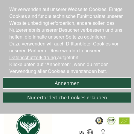
Wir verwenden auf unserer Webseite Cookies. Einige
Cookies sind für die technische Funktionalität unserer
Website unbedingt erforderlich, andere sollen das
Nutzererlebnis unserer Besucher verbessern und uns
helfen, die Inhalte unserer Seite zu optimieren.
Dazu verwenden wir auch Drittanbieter-Cookies von
unseren Partnern. Diese werden in unserer
Datenschutzerklärung
aufgeführt.
Klicke unten auf "Annehmen", wenn du mit der
Verwendung aller Cookies einverstanden bist.
Annehmen
Nur erforderliche Cookies erlauben
DE