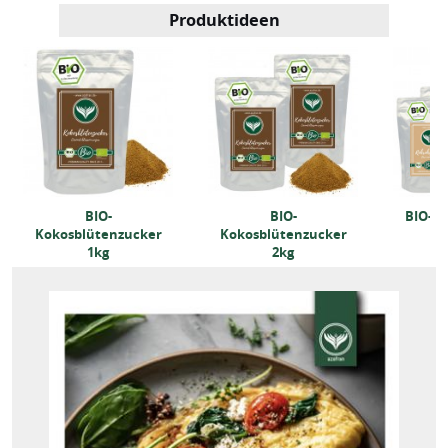
Produktideen
BIO-
BIO-
BIO-R
Kokosblütenzucker
Kokosblütenzucker
1kg
2kg