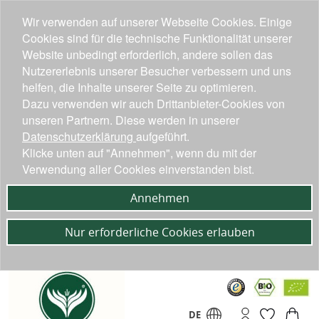
Wir verwenden auf unserer Webseite Cookies. Einige
Cookies sind für die technische Funktionalität unserer
Website unbedingt erforderlich, andere sollen das
Nutzererlebnis unserer Besucher verbessern und uns
helfen, die Inhalte unserer Seite zu optimieren.
Dazu verwenden wir auch Drittanbieter-Cookies von
unseren Partnern. Diese werden in unserer
Datenschutzerklärung
aufgeführt.
Klicke unten auf "Annehmen", wenn du mit der
Verwendung aller Cookies einverstanden bist.
Annehmen
Nur erforderliche Cookies erlauben
DE