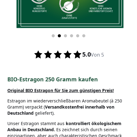
5.0
Von 5
BIO-Estragon 250 Gramm kaufen
Original BIO Estragon
für Sie zum günstigen Preis!
Estragon im wiederverschließbaren Aromabeutel (à 250
Gramm) verpackt (
Versandkostenfrei innerhalb von
Deutschland
geliefert).
Unser Estragon stammt aus
kontrolliert ökologischem
Anbau
in Deutschland
.
Es zeichnet sich durch seinen
einzigartigen, aber auch charakteristischen Geschmack