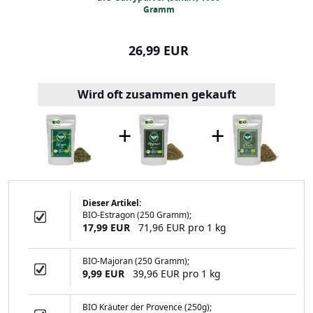
Gramm
Gra
99 EUR
26,99 EUR
8,99
Wird oft zusammen gekauft
+
+
Dieser Artikel:
BIO-Estragon (250 Gramm);
ver (scharf) 1000
17,99 EUR
71,96 EUR pro 1 kg
ramm
BIO-Majoran (250 Gramm);
9,99 EUR
39,96 EUR pro 1 kg
99 EUR
BIO Kräuter der Provence (250g);