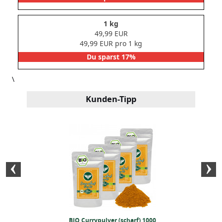
1 kg
49,99 EUR
49,99 EUR pro 1 kg
Du sparst 17%
\
Kunden-Tipp
 gelb (250 Gramm)
BIO Currypulver (scharf) 1000
BIO-Knoblauch 