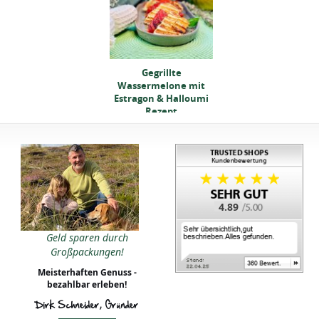
Gegrillte
Gegrillte
assermelone mit
Wassermelone mit
tragon & Halloumi
Estragon & Halloumi
Rezept
Rezept
4.89
Gegrillte
Geld sparen durch
assermelone mit
Großpackungen!
tragon & Halloumi
Rezept
Meisterhaften Genuss -
bezahlbar erleben!
Dirk Schneider, Gründer