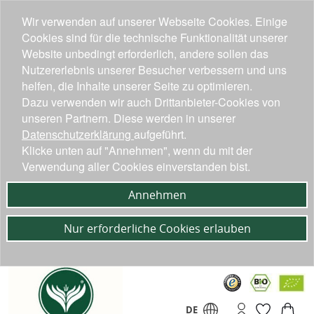
Wir verwenden auf unserer Webseite Cookies. Einige
Cookies sind für die technische Funktionalität unserer
Website unbedingt erforderlich, andere sollen das
Nutzererlebnis unserer Besucher verbessern und uns
helfen, die Inhalte unserer Seite zu optimieren.
Dazu verwenden wir auch Drittanbieter-Cookies von
unseren Partnern. Diese werden in unserer
Datenschutzerklärung
aufgeführt.
Klicke unten auf "Annehmen", wenn du mit der
Verwendung aller Cookies einverstanden bist.
Annehmen
Nur erforderliche Cookies erlauben
DE