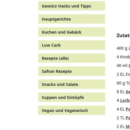
Gewürz Hacks und Tipps
Hauptgerichte
Kuchen und Gebäck
Zutat
Low Carb
400 g 
4 Kno
Rezepte (alle)
40 ml
Safran Rezepte
2 EL E
60 g 
Snacks und Salate
8 EL
G
Suppen und Eintöpfe
4
Lorb
4 EL
Pa
Vegan und Vegetarisch
2 TL
Pa
2 EL
M