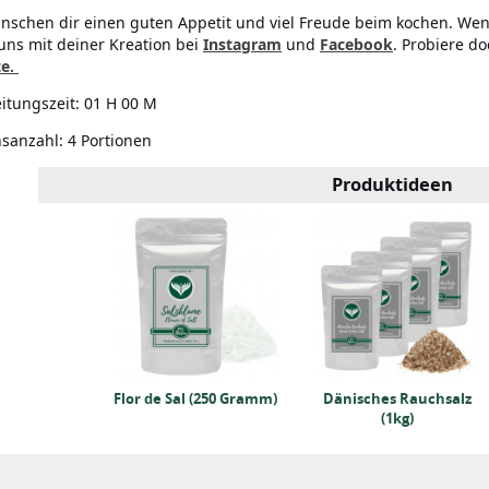
nschen dir einen guten Appetit und viel Freude beim kochen. Wen
uns mit deiner Kreation bei
Instagram
und
Facebook
. Probiere d
te.
itungszeit:
01 H 00 M
nsanzahl:
4 Portionen
Produktideen
IO-Pfeffer
ramm)
Flor de Sal (250 Gramm)
Dänisches Rauchsalz
(1kg)