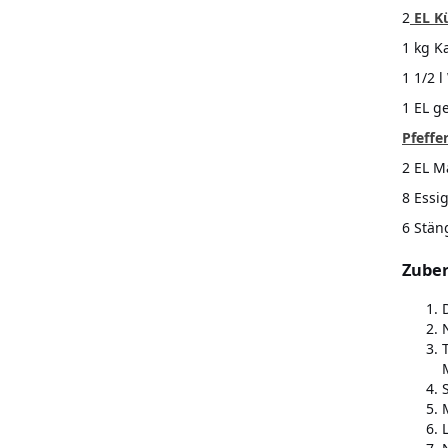
2
EL
K
1 kg Ka
1 1/2 
1 EL g
Pfeffe
2 EL M
8 Essi
6 Stäng
Zuber