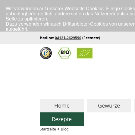
Wir verwenden auf unserer Webseite Cookies. Einige Cookies
unbedingt erforderlich, andere sollen das Nutzererlebnis un
Seite zu optimieren.
Dazu verwenden wir auch Drittanbieter-Cookies von unseren
aufgeführt.
Klicke unten auf "Annehmen", wenn du mit der Verwendung a
Hotline:
04121-2629590
(Festnetz)
Home
Gewürze
Rezepte
>
Startseite
Blog