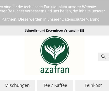
 sind für die technische Funktionalität unserer Website
serer Besucher verbessern und uns helfen, die Inhalte unserer
 Partnern. Diese werden in unserer
Datenschutzerklärung
ller Cookies einverstanden bist.
Schneller und Kostenloser Versand in DE
Mischungen
Tee / Kaffee
Feinkost