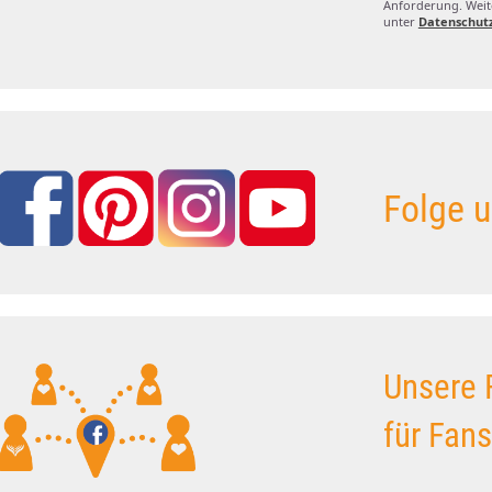
Anforderung. Weite
unter
Datenschut
Folge u
Unsere 
für Fan