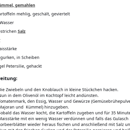
ümmel
, gemahlen
rtoffeln mehlig, geschält, geviertelt
l Wasser
estrichen
Salz
r
aisstärke
ggurken, in Scheiben
el Petersilie, gehackt
eitung:
Die Zwiebeln und den Knoblauch in kleine Stückchen hacken.
Nun in dem Olivenöl im Kochtopf leicht andünsten.
Tomatenmark, den Essig, Wasser und Gewürze (Gemüsebrühepulver, 
Majoran und Kümmel) hinzugeben.
Sobald das Wasser kocht, die Kartoffeln zugeben und für 35 Minut
Maisstärke mit ein wenig Wasser verdünnen und falls das Gulasch zu
Lorbeerblätter wieder heraus fischen und anschließend mit Salz u