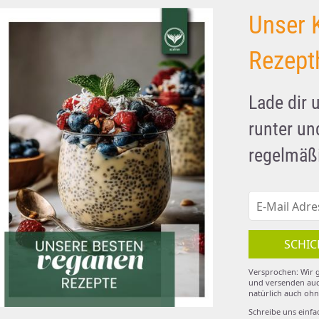
Unser 
Rezept
Lade dir 
runter u
regelmäßi
SCHIC
Versprochen: Wir g
und versenden auc
natürlich auch ohn
Schreibe uns einfa