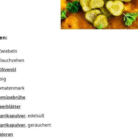
en:
Zwiebeln
blauchzehen
Olivenöl
ssig
Tomatenmark
emüsebrühe
eerblätter
prikapulver
, edelsüß
prikapulver
, geräuchert
ajoran