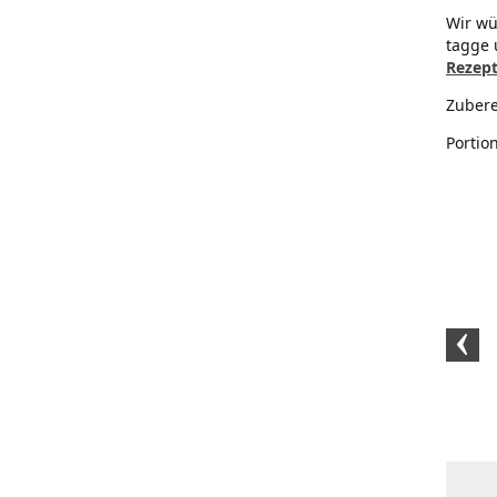
Wir wü
tagge 
Rezep
Zubere
Portio
Kristallsalz fein (2kg)
Schwarzer BIO-Pfeffer
Schwarzer B
gemahlen (1kg)
(500 G