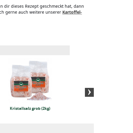
n dir dieses Rezept geschmeckt hat, dann
och gerne auch weitere unserer
Kartoffel-
Schwarzer BIO-Pfeffer
Schwarz
(1kg)
gem
Kristallsalz grob (2kg)